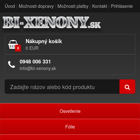
Úvod
|
Možnosti dopravy
|
Možnosti platby
|
Kontakt
|
Prihlásenie
Nákupný košík
0 EUR
0
0948 006 331
info@bi-xenony.sk
Osvetlenie
Fólie