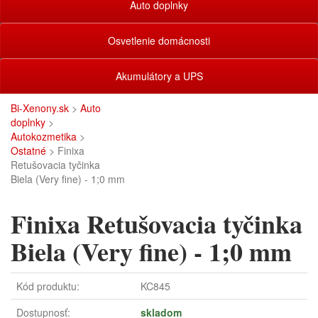
Auto doplnky
Osvetlenie domácnosti
Akumulátory a UPS
Bi-Xenony.sk
>
Auto
doplnky
>
Autokozmetika
>
Ostatné
> Finixa
Retušovacia tyčinka
Biela (Very fine) - 1;0 mm
Finixa Retušovacia tyčinka
Biela (Very fine) - 1;0 mm
Kód produktu:
KC845
Dostupnosť:
skladom