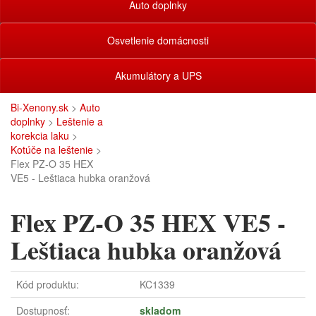
Auto doplnky
Osvetlenie domácnosti
Akumulátory a UPS
Bi-Xenony.sk
>
Auto
doplnky
>
Leštenie a
korekcia laku
>
Kotúče na leštenie
>
Flex PZ-O 35 HEX
VE5 - Leštiaca hubka oranžová
Flex PZ-O 35 HEX VE5 -
Leštiaca hubka oranžová
Kód produktu:
KC1339
Dostupnosť:
skladom