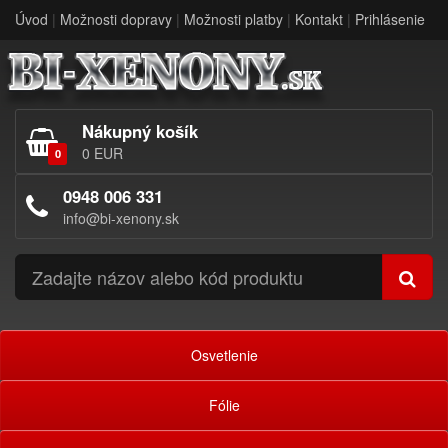
Úvod
|
Možnosti dopravy
|
Možnosti platby
|
Kontakt
|
Prihlásenie
Nákupný košík
0 EUR
0
0948 006 331
info@bi-xenony.sk
Osvetlenie
Fólie