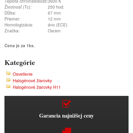
Teplota chromatickosti:
3600 K
Životnosť (Tc):
250 hod.
Dĺžka:
67 mm
Priemer:
12 mm
Homologizácia:
áno (ECE)
Značka:
Osram
Cena je za 1ks.
Kategórie
Osvetlenie
Halogénové žiarovky
Halogénové žiarovky H11
Garancia najnižšej ceny