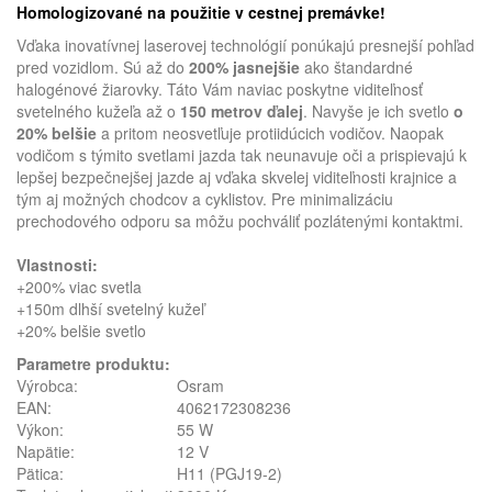
Homologizované na použitie v cestnej premávke!
Vďaka inovatívnej laserovej technológií ponúkajú presnejší pohľad
pred vozidlom. Sú až do
200%
jasnejšie
ako štandardné
halogénové žiarovky.
Táto Vám naviac poskytne viditeľnosť
svetelného kužeľa až o
150 metrov ďalej
. Navyše je ich svetlo
o
20% belšie
a pritom neosvetľuje protiidúcich vodičov. Naopak
vodičom s týmito svetlami jazda tak neunavuje oči a prispievajú k
lepšej bezpečnejšej jazde aj vďaka skvelej viditeľnosti krajnice a
tým aj možných chodcov a cyklistov. Pre minimalizáciu
prechodového odporu sa môžu pochváliť pozlátenými kontaktmi.
Vlastnosti:
+200% viac svetla
+150m dlhší svetelný kužeľ
+20% belšie svetlo
Parametre produktu:
Výrobca:
Osram
EAN:
4062172308236
Výkon:
55 W
Napätie:
12 V
Pätica:
H11 (PGJ19-2)