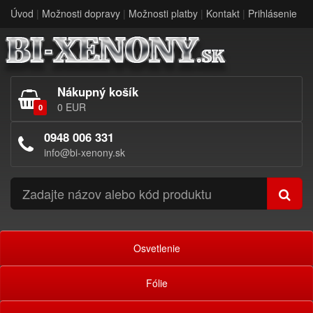
Úvod
|
Možnosti dopravy
|
Možnosti platby
|
Kontakt
|
Prihlásenie
Nákupný košík
0 EUR
0
0948 006 331
info@bi-xenony.sk
Osvetlenie
Fólie