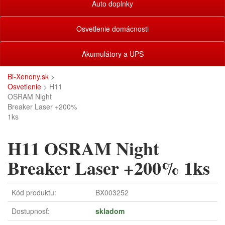
Auto doplnky
Osvetlenie domácnosti
Akumulátory a UPS
Bi-Xenony.sk
>
Osvetlenie
> H11
OSRAM Night
Breaker Laser +200%
1ks
H11 OSRAM Night
Breaker Laser +200% 1ks
Kód produktu:
BX003252
Dostupnosť:
skladom