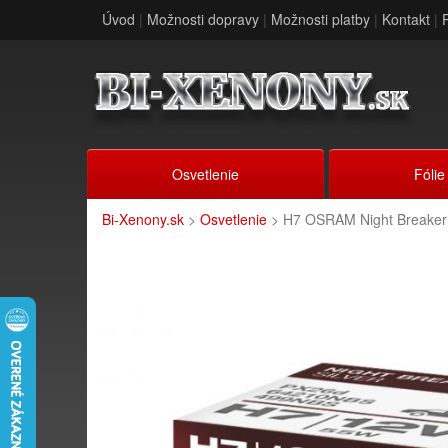
Úvod
|
Možnosti dopravy
|
Možnosti platby
|
Kontakt
|
Osvetlenie
Fólie
Bi-Xenony.sk
>
Osvetlenie
> H7 OSRAM Night Breaker 