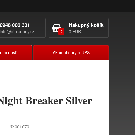
0948 006 331
Nákupný košík
info@bi-xenony.sk
0 EUR
0
omácnosti
Akumulátory a UPS
ght Breaker Silver
BX001679