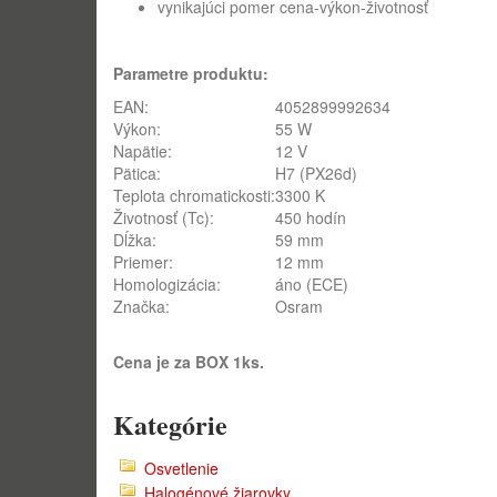
vynikajúci pomer cena-výkon-životnosť
Parametre produktu:
EAN:
4052899992634
Výkon:
55 W
Napätie:
12 V
Pätica:
H7 (PX26d)
Teplota chromatickosti:
3300 K
Životnosť (Tc):
450 hodín
Dĺžka:
59 mm
Priemer:
12 mm
Homologizácia:
áno (ECE)
Značka:
Osram
Cena je za BOX 1ks.
Kategórie
Osvetlenie
Halogénové žiarovky