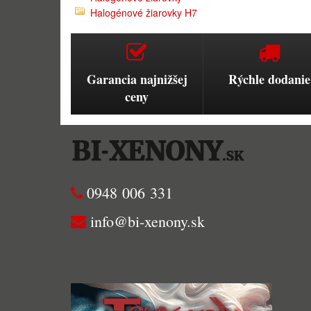
Halogénové žiarovky H7
Garancia najnižšej
Rýchle dodanie
ceny
0948 006 331
info@bi-xenony.sk