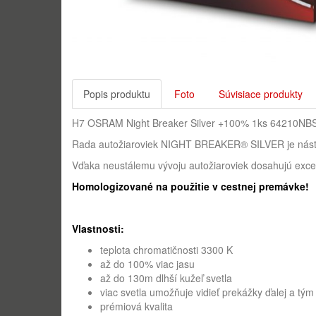
Popis produktu
Foto
Súvisiace produkty
H7 OSRAM Night Breaker Silver +100% 1ks 64210NB
Rada autožiaroviek NIGHT BREAKER® SILVER je nás
Vďaka neustálemu vývoju autožiaroviek dosahujú exce
Homologizované na použitie v cestnej premávke!
Vlastnosti:
teplota chromatičnosti 3300 K
až do 100% viac jasu
až do 130m dlhší kužeľ svetla
viac svetla umožňuje vidieť prekážky ďalej a tý
prémiová kvalita