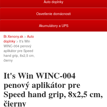
Auto doplnky
Osvetlenie domácnosti
Akumulátory a UPS
Bi-Xenony.sk
>
Auto
doplnky
> It's Win
WINC-004 penový
aplikátor pre Speed
hand grip, 8x2,5 cm,
čierny
It's Win WINC-004
penový aplikátor pre
Speed hand grip, 8x2,5 cm,
čierny