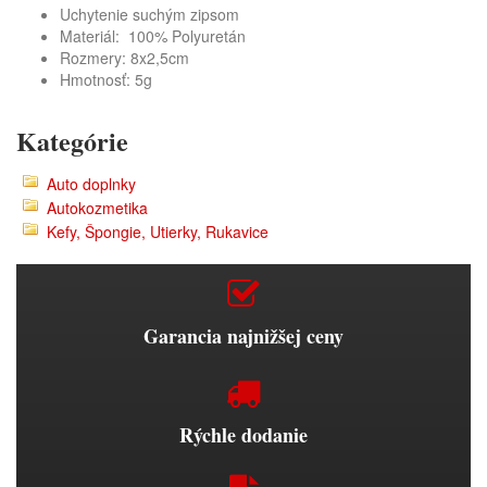
Uchytenie suchým zipsom
Materiál: 100% Polyuretán
Rozmery:
8x2,5cm
Hmotnosť: 5g
Kategórie
Auto doplnky
Autokozmetika
Kefy, Špongie, Utierky, Rukavice
Garancia najnižšej ceny
Rýchle dodanie