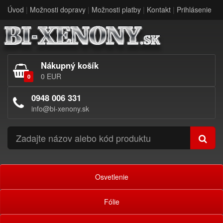
Úvod
|
Možnosti dopravy
|
Možnosti platby
|
Kontakt
|
Prihlásenie
Nákupný košík
0 EUR
0
0948 006 331
info@bi-xenony.sk
Osvetlenie
Fólie