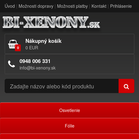
Úvod
|
Možnosti dopravy
|
Možnosti platby
|
Kontakt
|
Prihlásenie
Nákupný košík
0 EUR
0
0948 006 331
info@bi-xenony.sk
Osvetlenie
Fólie