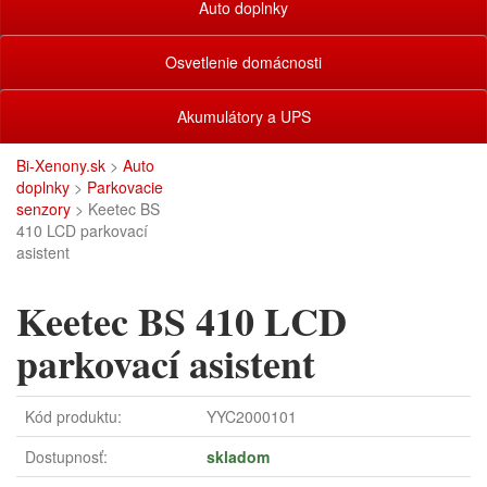
Auto doplnky
Osvetlenie domácnosti
Akumulátory a UPS
Bi-Xenony.sk
>
Auto
doplnky
>
Parkovacie
senzory
> Keetec BS
410 LCD parkovací
asistent
Keetec BS 410 LCD
parkovací asistent
Kód produktu:
YYC2000101
Dostupnosť:
skladom