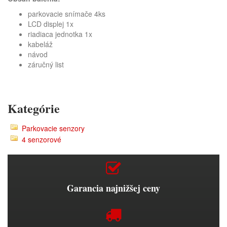
parkovacie snímače 4ks
LCD displej 1x
riadiaca jednotka 1x
kabeláž
návod
záručný list
Kategórie
Parkovacie senzory
4 senzorové
Garancia najnižšej ceny