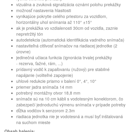
vizuálna a zvuková signalizácia oznámi polohu prekážky
možnosť nastavenia hlasitosti
vynikajúce pokrytie celého priestoru za vozidlom,
horizontálny uhol snímania až 110° ±15°
ak je prekážka vo vzdialenosti 30cm od vozidla, zaznie
nepretržitý tón
autodetekcia (automatická identifikácia vadného snímača)
nastaviteľná citlivosť snímačov na riadiacej jednotke (2
úrovne)
jedinečná učiaca funkcia (ignorácia trvalej prekážky
- rezerva, ťažné, rám, ...)
prídavný vodič k zapaľovaniu (ružový) pre stabilné
napájanie (voliteľné zapojenie)
uhlové redukcie priamo v balení 0°, 4°, 10°
priemer jadra snímača 14 mm
potrebný montážny otvor 18,8 mm
snímače sú na 10 cm kábli s vodotesným konektorom, čo
zabezpečí jednoduchú výmenu snímača v prípade potreby
dĺžka vodičov k senzorom 2.3m
riadiaca jednotka nie je vodotesná a musí byť inštalovaná
na suchom mieste
Obsah balenia: