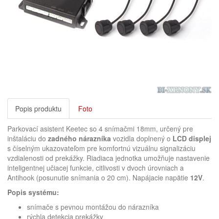
Popis produktu
Foto
Parkovací asistent Keetec so 4 snímačmi 18mm, určený pre
inštaláciu do
zadného nárazníka
vozidla doplnený o
LCD displej
s číselným ukazovateľom pre komfortnú vizuálnu signalizáciu
vzdialenosti od prekážky. Riadiaca jednotka umožňuje nastavenie
inteligentnej učiacej funkcie, citlivosti v dvoch úrovniach a
Antihook (posunutie snímania o 20 cm). Napájacie napätie
12V
.
Popis systému:
snímače s pevnou montážou do nárazníka
rýchla detekcia prekážky