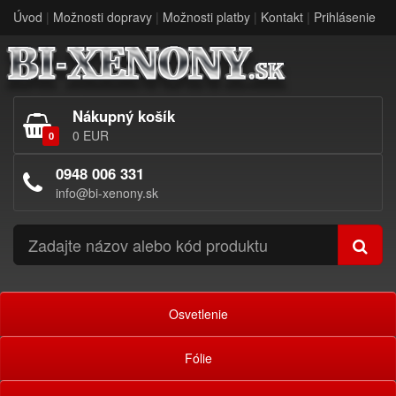
Úvod
|
Možnosti dopravy
|
Možnosti platby
|
Kontakt
|
Prihlásenie
Nákupný košík
0 EUR
0
0948 006 331
info@bi-xenony.sk
Osvetlenie
Fólie