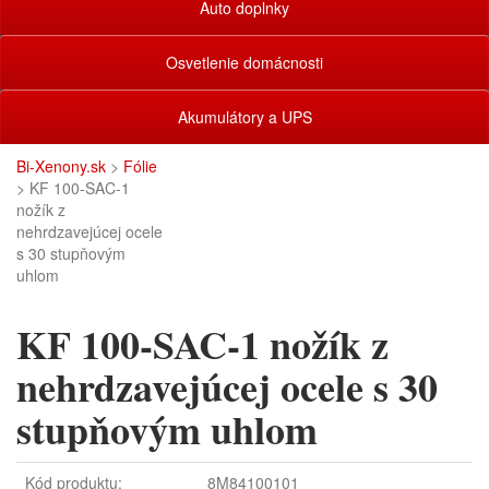
Auto doplnky
Osvetlenie domácnosti
Akumulátory a UPS
Bi-Xenony.sk
>
Fólie
> KF 100-SAC-1
nožík z
nehrdzavejúcej ocele
s 30 stupňovým
uhlom
KF 100-SAC-1 nožík z
nehrdzavejúcej ocele s 30
stupňovým uhlom
Kód produktu:
8M84100101