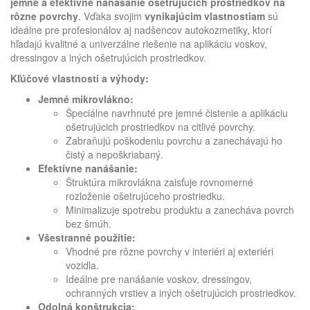
jemné a efektívne nanášanie ošetrujúcich prostriedkov na
rôzne povrchy
. Vďaka svojim
vynikajúcim vlastnostiam
sú
ideálne pre profesionálov aj nadšencov autokozmetiky, ktorí
hľadajú kvalitné a univerzálne riešenie na aplikáciu voskov,
dressingov a iných ošetrujúcich prostriedkov.
Kľúčové vlastnosti a výhody:
Jemné mikrovlákno:
Špeciálne navrhnuté pre jemné čistenie a aplikáciu
ošetrujúcich prostriedkov na citlivé povrchy.
Zabraňujú poškodeniu povrchu a zanechávajú ho
čistý a nepoškriabaný.
Efektívne nanášanie:
Štruktúra mikrovlákna zaisťuje rovnomerné
rozloženie ošetrujúceho prostriedku.
Minimalizuje spotrebu produktu a zanecháva povrch
bez šmúh.
Všestranné použitie:
Vhodné pre rôzne povrchy v interiéri aj exteriéri
vozidla.
Ideálne pre nanášanie voskov, dressingov,
ochranných vrstiev a iných ošetrujúcich prostriedkov.
Odolná konštrukcia: