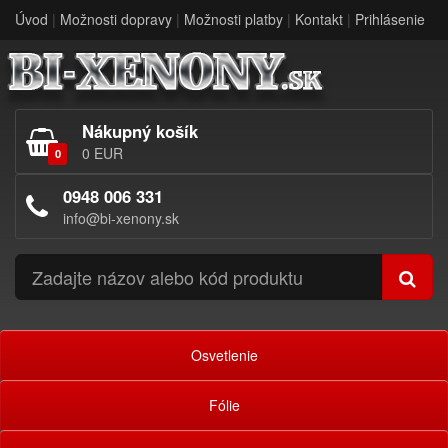
Úvod
|
Možnosti dopravy
|
Možnosti platby
|
Kontakt
|
Prihlásenie
Nákupný košík
0 EUR
0
0948 006 331
info@bi-xenony.sk
Osvetlenie
Fólie