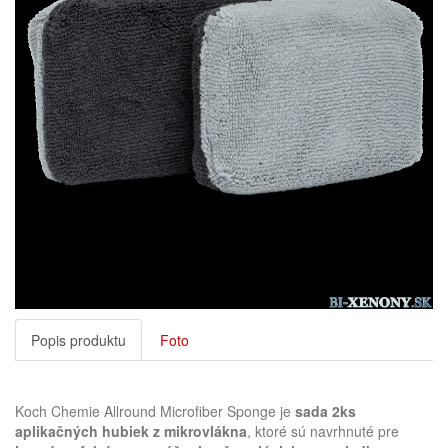
Popis produktu
Foto
Koch Chemie Allround Microfiber Sponge je
sada 2ks
aplikačných hubiek z mikrovlákna
, ktoré sú navrhnuté pre