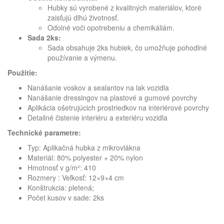
Hubky sú vyrobené z kvalitných materiálov, ktoré
zaisťujú dlhú životnosť.
Odolné voči opotrebeniu a chemikáliám.
Sada 2ks:
Sada obsahuje 2ks hubiek, čo umožňuje pohodlné
používanie a výmenu.
Použitie:
Nanášanie voskov a sealantov na lak vozidla
Nanášanie dressingov na plastové a gumové povrchy
Aplikácia ošetrujúcich prostriedkov na interiérové povrchy
Detailné čistenie interiéru a exteriéru vozidla
Technické parametre:
Typ: Aplikačná hubka z mikrovlákna
Materiál: 80% polyester + 20% nylon
Hmotnosť v g/m²: 410
Rozmery : Veľkosť: 12×9×4 cm
Konštrukcia: pletená;
Počet kusov v sade: 2ks