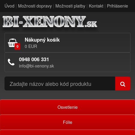
Úvod
|
Možnosti dopravy
|
Možnosti platby
|
Kontakt
|
Prihlásenie
Nákupný košík
0 EUR
0
0948 006 331
info@bi-xenony.sk
Osvetlenie
Fólie