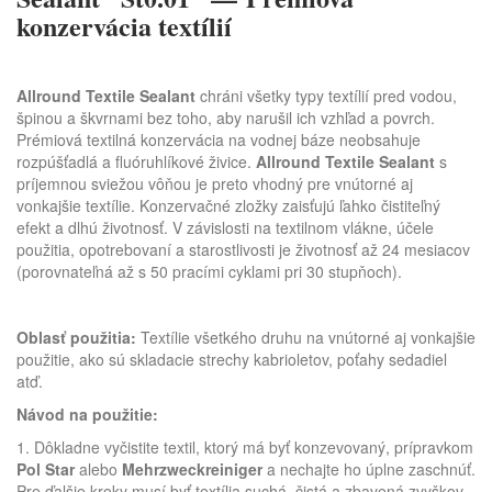
konzervácia textílií
Allround Textile Sealant
chráni všetky typy textílií pred vodou,
špinou a škvrnami bez toho, aby narušil ich vzhľad a povrch.
Prémiová textilná konzervácia na vodnej báze neobsahuje
rozpúšťadlá a fluóruhlíkové živice.
Allround Textile Sealant
s
príjemnou sviežou vôňou je preto vhodný pre vnútorné aj
vonkajšie textílie. Konzervačné zložky zaisťujú ľahko čistiteľný
efekt a dlhú životnosť. V závislosti na textilnom vlákne, účele
použitia, opotrebovaní a starostlivosti je životnosť až 24 mesiacov
(porovnateľná až s 50 pracími cyklami pri 30 stupňoch).
Oblasť použitia:
Textílie všetkého druhu na vnútorné aj vonkajšie
použitie, ako sú skladacie strechy kabrioletov, poťahy sedadiel
atď.
Návod na použitie:
1. Dôkladne vyčistite textil, ktorý má byť konzevovaný, prípravkom
Pol Star
alebo
Mehrzweckreiniger
a nechajte ho úplne zaschnúť.
Pre ďalšie kroky musí byť textília suchá, čistá a zbavená zvyškov