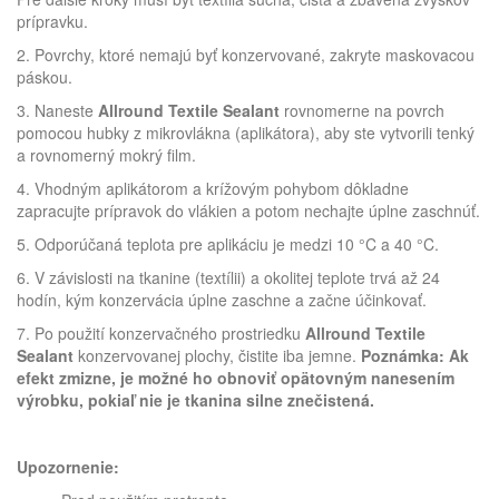
prípravku.
2. Povrchy, ktoré nemajú byť konzervované, zakryte maskovacou
páskou.
3. Naneste
Allround Textile Sealant
rovnomerne na povrch
pomocou hubky z mikrovlákna (aplikátora), aby ste vytvorili tenký
a rovnomerný mokrý film.
4. Vhodným aplikátorom a krížovým pohybom dôkladne
zapracujte prípravok do vlákien a potom nechajte úplne zaschnúť.
5. Odporúčaná teplota pre aplikáciu je medzi 10 °C a 40 °C.
6. V závislosti na tkanine (textílii) a okolitej teplote trvá až 24
hodín, kým konzervácia úplne zaschne a začne účinkovať.
7. Po použití konzervačného prostriedku
Allround Textile
Sealant
konzervovanej plochy, čistite iba jemne.
Poznámka: Ak
efekt zmizne, je možné ho obnoviť opätovným nanesením
výrobku, pokiaľ nie je tkanina silne znečistená.
Upozornenie: