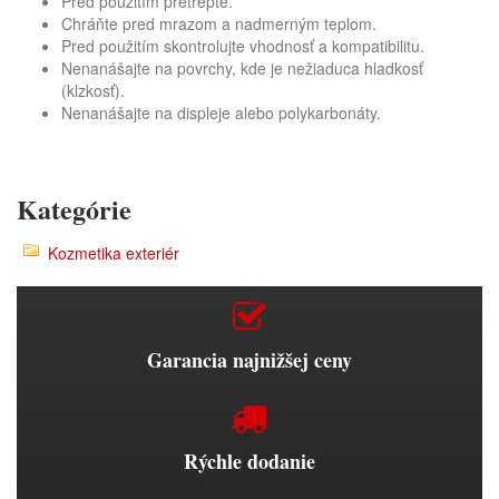
Pred použitím pretrepte.
Chráňte pred mrazom a nadmerným teplom.
Pred použitím skontrolujte vhodnosť a kompatibilitu.
Nenanášajte na povrchy, kde je nežiaduca hladkosť
(klzkosť).
Nenanášajte na displeje alebo polykarbonáty.
Kategórie
Kozmetika exteriér
Garancia najnižšej ceny
Rýchle dodanie