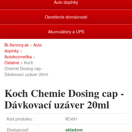
Auto doplnky
Osvetlenie domácnosti
Akumulátory a UPS
Bi-Xenony.sk
>
Auto
doplnky
>
Autokozmetika
>
Ostatné
> Koch
Chemie Dosing cap -
Dávkovací uzáver 20ml
Koch Chemie Dosing cap -
Dávkovací uzáver 20ml
Kód produktu:
KC491
Dostupnosť:
skladom