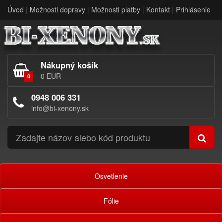
Úvod
|
Možnosti dopravy
|
Možnosti platby
|
Kontakt
|
Prihlásenie
Nákupný košík
0 EUR
0
0948 006 331
info@bi-xenony.sk
Osvetlenie
Fólie