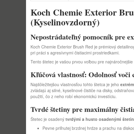
Koch Chemie Exterior Brush
(Kyselinovzdorný)
Nepostrádateľný pomocník pre ex
Koch Chemie Exterior Brush Red je prémiový detailinog
pri práci s agresívnymi čistiacimi prostriedkami.
Tento štetec je vašou prvou voľbou pre najnáročnejšie 
Kľúčová vlastnosť: Odolnosť voči
Najdôležitejšou vlastnosťou tohto štetca je jeho
extrém
zvládajú aj silné, kyselinové čističe na disky, odstraň
použití, čo z neho robí ekonomickú investíciu.
Tvrdé štetiny pre maximálny čisti
Štetec je osadený
tvrdými a husto osadenými šteti
Pevne priľnutej brzdnej hrdze a prachu na disko