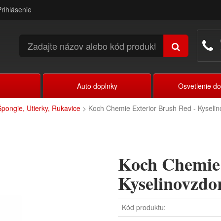
Prihlásenie
Auto doplnky
Osvetlenie d
Špongie, Utierky, Rukavice
> Koch Chemie Exterior Brush Red - Kyseli
Koch Chemie 
Kyselinovzdor
Kód produktu: