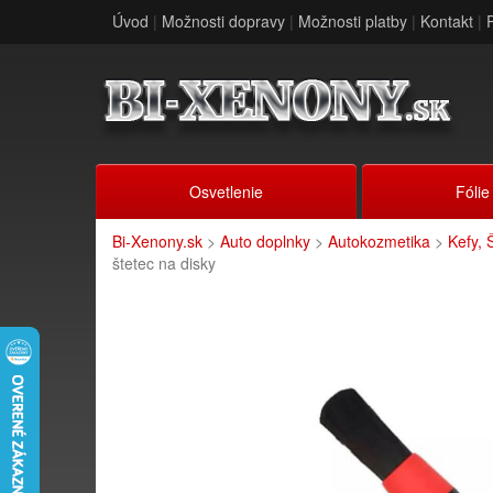
Úvod
|
Možnosti dopravy
|
Možnosti platby
|
Kontakt
|
Osvetlenie
Fólie
Bi-Xenony.sk
>
Auto doplnky
>
Autokozmetika
>
Kefy, 
štetec na disky