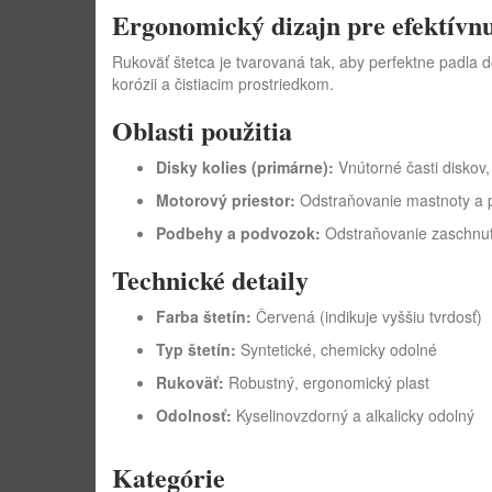
Ergonomický dizajn pre efektívn
Rukoväť štetca je tvarovaná tak, aby perfektne padla 
korózii a čistiacim prostriedkom.
Oblasti použitia
Disky kolies (primárne):
Vnútorné časti diskov, 
Motorový priestor:
Odstraňovanie mastnoty a pr
Podbehy a podvozok:
Odstraňovanie zaschnuté
Technické detaily
Farba štetín:
Červená (indikuje vyššiu tvrdosť)
Typ štetín:
Syntetické, chemicky odolné
Rukoväť:
Robustný, ergonomický plast
Odolnosť:
Kyselinovzdorný a alkalicky odolný
Kategórie