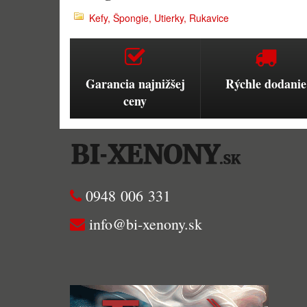
Kefy, Špongie, Utierky, Rukavice
Garancia najnižšej
Rýchle dodanie
ceny
0948 006 331
info@bi-xenony.sk