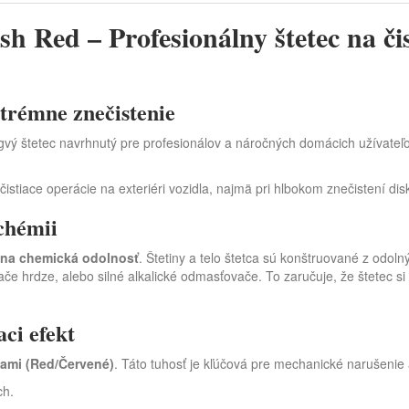
 Red – Profesionálny štetec na čis
trémne znečistenie
vý štetec navrhnutý pre profesionálov a náročných domácich užívateľov,
čistiace operácie na exteriéri vozidla, najmä pri hlbokom znečistení dis
 chémii
na chemická odolnosť
. Štetiny a telo štetca sú konštruované z odol
ovače hrdze, alebo silné alkalické odmasťovače. To zaručuje, že štetec s
aci efekt
nami (Red/Červené)
. Táto tuhosť je kľúčová pre mechanické narušenie 
ch.