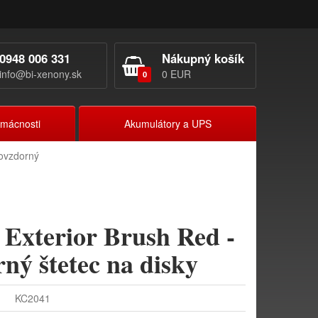
0948 006 331
Nákupný košík
info@bi-xenony.sk
0 EUR
0
omácnosti
Akumulátory a UPS
novzdorný
Exterior Brush Red -
ný štetec na disky
KC2041