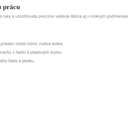
u prácu
do ruky a umožňovala precízne vedenie štetca aj v mokrých podmienkach
priestor medzi lúčmi, matice kolies.
achu z hadíc a plastových krytov.
ho blata a piesku.