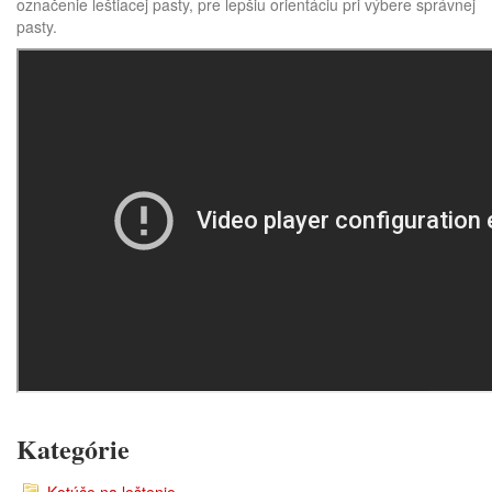
označenie leštiacej pasty, pre lepšiu orientáciu pri výbere správnej
pasty.
Kategórie