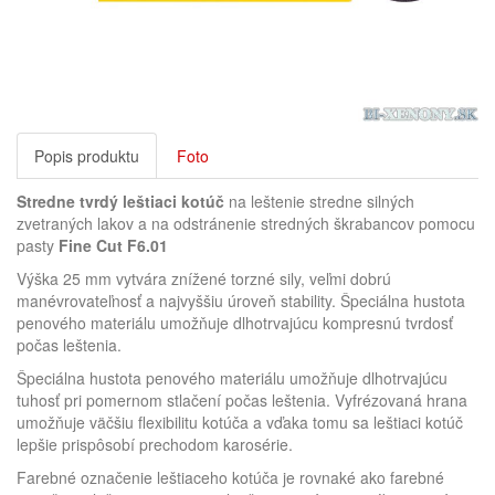
Popis produktu
Foto
Stredne tvrdý leštiaci kotúč
na leštenie stredne silných
zvetraných lakov a na odstránenie stredných škrabancov pomocu
pasty
Fine Cut F6.01
Výška 25 mm vytvára znížené torzné sily, veľmi dobrú
manévrovateľnosť a najvyššiu úroveň stability. Špeciálna hustota
penového materiálu umožňuje dlhotrvajúcu kompresnú tvrdosť
počas leštenia.
Špeciálna hustota penového materiálu umožňuje dlhotrvajúcu
tuhosť pri pomernom stlačení počas leštenia. Vyfrézovaná hrana
umožňuje väčšiu flexibilitu kotúča a vďaka tomu sa leštiaci kotúč
lepšie prispôsobí prechodom karosérie.
Farebné označenie leštiaceho kotúča je rovnaké ako farebné