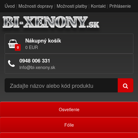
Úvod
|
Možnosti dopravy
|
Možnosti platby
|
Kontakt
|
Prihlásenie
Nákupný košík
0 EUR
0
0948 006 331
info@bi-xenony.sk
Osvetlenie
Fólie