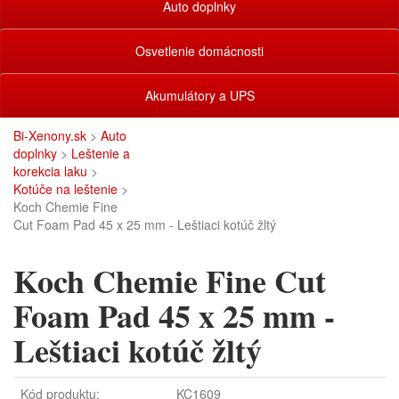
Auto doplnky
Osvetlenie domácnosti
Akumulátory a UPS
Bi-Xenony.sk
>
Auto
doplnky
>
Leštenie a
korekcia laku
>
Kotúče na leštenie
>
Koch Chemie Fine
Cut Foam Pad 45 x 25 mm - Leštiaci kotúč žltý
Koch Chemie Fine Cut
Foam Pad 45 x 25 mm -
Leštiaci kotúč žltý
Kód produktu:
KC1609