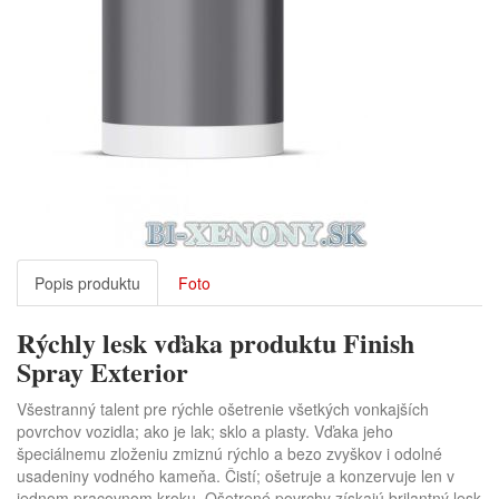
Popis produktu
Foto
Rýchly lesk vďaka produktu Finish
Spray Exterior
Všestranný talent pre rýchle ošetrenie všetkých vonkajších
povrchov vozidla; ako je lak; sklo a plasty. Vďaka
jeho
špeciálnemu zloženiu zmiznú rýchlo a bezo zvyškov i odolné
usadeniny vodného kameňa. Čistí; ošetruje a konzervuje len v
jednom pracovnom kroku. Ošetrené povrchy získajú brilantný lesk