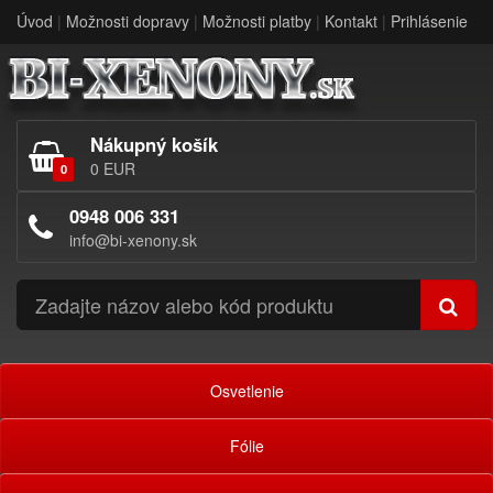
Úvod
|
Možnosti dopravy
|
Možnosti platby
|
Kontakt
|
Prihlásenie
Nákupný košík
0 EUR
0
0948 006 331
info@bi-xenony.sk
Osvetlenie
Fólie