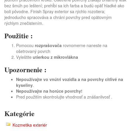
bez šmúh po leštení; prehĺbi sa ich farba a budú opäť hladké ako
boli pôvodne. Finish Spray exterior sa rýchlo rozotiera;
jednoducho spracováva a chráni povrchy pred opätovným
rýchlym znečistením.
Použitie :
Pomocou
rozprašovača
rovnomerne naneste na
ošetrovaný povrch
Vyleštite
utierkou z mikrovlákna
Upozornenie :
Nepoužívajte vo vnútri vozidla a na povrchy citlivé na
kyseliny
.
Nepoužívajte na horúce povrchy!
Pred použitím skontrolujte vhodnosť a znášanlivosť .
Kategórie
Kozmetika exteriér