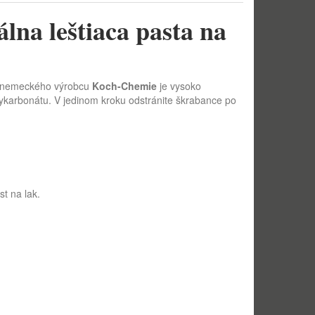
lna leštiaca pasta na
nemeckého výrobcu
Koch-Chemie
je vysoko
olykarbonátu. V jedinom kroku odstránite škrabance po
t na lak.