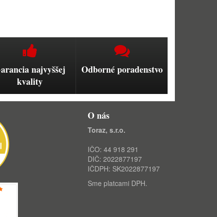
arancia najvyššej
Odborné poradenstvo
kvality
O nás
Toraz, s.r.o.
IČO: 44 918 291
DIČ: 2022877197
IČDPH: SK2022877197
Sme platcami DPH.