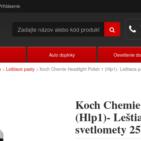
Prihlásenie
Auto doplnky
Osvetlenie d
u
>
Leštiace pasty
> Koch Chemie Headlight Polish 1 (Hlp1)- Leštiaca p
Koch Chemie 
(Hlp1)- Lešti
svetlomety 2