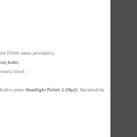
ite P2000 alebo jemnejším).
cej kože
).
ovanú čírosť.
finálnu pastu
Headlight Polish 2 (Hlp2)
. Nezabudnite