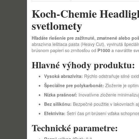
Koch-Chemie Headlight 
svetlomety
Hľadáte riešenie pre zažltnuté, zmatnené alebo p
abrazívna leštiaca pasta (Heavy Cut), vyvinutá špeciá
brúsnom papieri so zrnitosťou od
P1000
a navrátite sv
Hlavné výhody produktu:
Vysoká abrazivita:
Rýchlo odstraňuje silné oxid
Špeciálne pre polykarbonát:
Zloženie je optim
Nízka prašnosť:
Inovatívne zloženie minimalizu
Bez silikónu:
Bezpečné použitie v lakovniach aj
Efektivita:
Šetrí čas pri brúsení vďaka schopnos
Technické parametre: