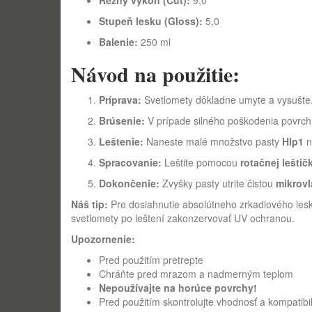
Rezný výkon (Cut):
9,0
Stupeň lesku (Gloss):
5,0
Balenie:
250 ml
Návod na použitie:
Príprava:
Svetlomety dôkladne umyte a vysušte. 
Brúsenie:
V prípade silného poškodenia povrch
Leštenie:
Naneste malé množstvo pasty
Hlp1
n
Spracovanie:
Leštite pomocou
rotačnej leštič
Dokončenie:
Zvyšky pasty utrite čistou
mikrovl
Náš tip:
Pre dosiahnutie absolútneho zrkadlového lesk
svetlomety po leštení zakonzervovať UV ochranou.
Upozornenie:
Pred použitím pretrepte
Chráňte pred mrazom a nadmerným teplom
Nepoužívajte na horúce povrchy!
Pred použitím skontrolujte vhodnosť a kompatibil