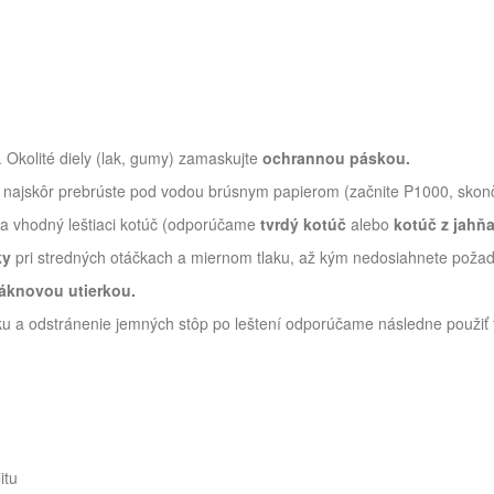
Okolité diely (lak, gumy) zamaskujte
ochrannou páskou.
 najskôr prebrúste pod vodou brúsnym papierom (začnite P1000, skonč
a vhodný leštiaci kotúč (odporúčame
tvrdý kotúč
alebo
kotúč z jahňa
ky
pri stredných otáčkach a miernom tlaku, až kým nedosiahnete požad
áknovou utierkou.
u a odstránenie jemných stôp po leštení odporúčame následne použiť 
itu