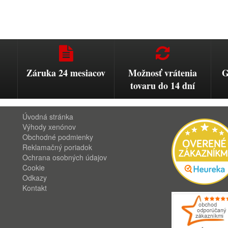
Záruka 24 mesiacov
Možnosť vrátenia
G
tovaru do 14 dní
Úvodná stránka
Výhody xenónov
Obchodné podmienky
Reklamačný poriadok
Ochrana osobných údajov
Cookie
Odkazy
Kontakt