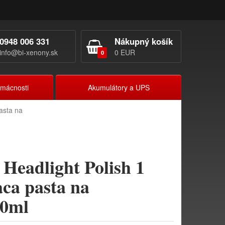
0948 006 331
Nákupný košík
info@bi-xenony.sk
0 EUR
0
omácnosti
Akumulátory a UPS
asta na
Headlight Polish 1
aca pasta na
50ml