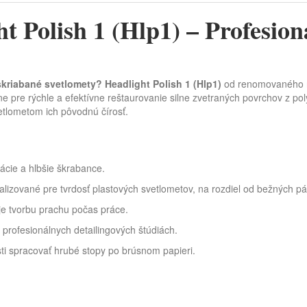
Polish 1 (Hlp1) – Profesioná
oškriabané svetlomety?
Headlight Polish 1 (Hlp1)
od renomovaného 
lne pre rýchle a efektívne reštaurovanie silne zvetraných povrchov z p
etlometom ich pôvodnú čírosť.
ácie a hlbšie škrabance.
alizované pre tvrdosť plastových svetlometov, na rozdiel od bežných pás
je tvorbu prachu počas práce.
 profesionálnych detailingových štúdiách.
ti spracovať hrubé stopy po brúsnom papieri.