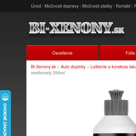
Úvod
|
Možnosti dopravy
|
Možnosti platby
|
Kontakt
|
Osvetlenie
Fólie
Bi-Xenony.sk
>
Auto doplnky
>
Leštenie a korekcia lak
svetlomety 250ml