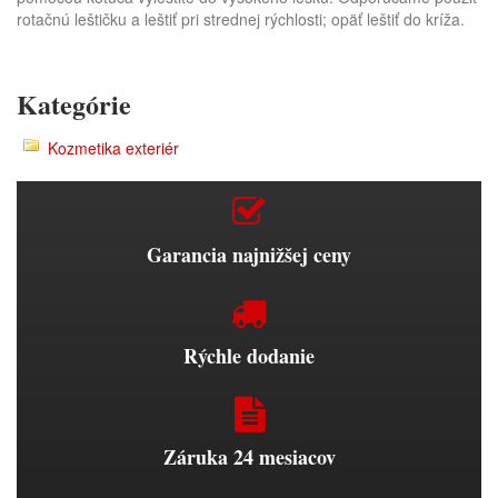
rotačnú leštičku a leštiť pri strednej rýchlosti; opäť leštiť do kríža.
Kategórie
Kozmetika exteriér
Garancia najnižšej ceny
Rýchle dodanie
Záruka 24 mesiacov