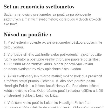
Set na renováciu svetlometov
Sada na renováciu svetlometov sa používa na obnovenie
zažltnutých a matných svetlometov; ktoré budú v dvoch krokoch
ako nové.
Návod na použitie :
1. Pred leštením oblepte okraje svetlometov páskou a opláchnite
čistou vodou.
2. V prípade silného zažltnutie alebo poškodenia najskôr použite
ručný aplikátor a postupne všetky tri brúsne papiere od zrnitosti
1000; 2000 až do zrnitosti 4000. Medzi jednotlivými krokmi
brúsenie svetlometov vždy opláchnite čistou vodou.
2. Ak sú svetlomety len mierne matné; možno krok dva preskočiť
a môžete prejsť priamo k lešteniu. 3. Ako prvé použite pastu
Headlight Polish 1 a leštiaci kotúč Heavy Cut Pad alebo leštiaci
kotúč z ovčieho rúna. Odporúčame použiť rotačnú leštičku a leštiť
pri strednej rýchlosti. Leštiť do kríža.
4. V ďalšom kroku použite Leštenku Headlight Polish 2 a
pomocou kotúča vyleštite do vysokého lesku. Odporúčame použiť