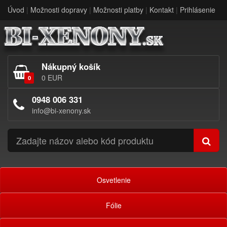
Úvod
|
Možnosti dopravy
|
Možnosti platby
|
Kontakt
|
Prihlásenie
Nákupný košík
0 EUR
0
0948 006 331
info@bi-xenony.sk
Osvetlenie
Fólie