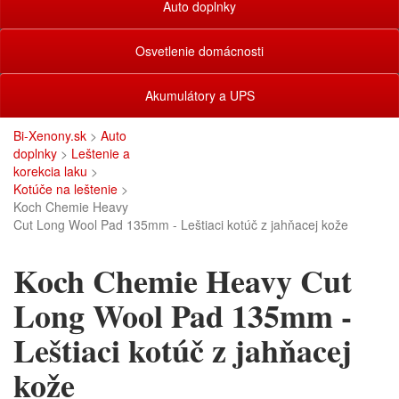
Auto doplnky
Osvetlenie domácnosti
Akumulátory a UPS
Bi-Xenony.sk
>
Auto
doplnky
>
Leštenie a
korekcia laku
>
Kotúče na leštenie
>
Koch Chemie Heavy
Cut Long Wool Pad 135mm - Leštiaci kotúč z jahňacej kože
Koch Chemie Heavy Cut
Long Wool Pad 135mm -
Leštiaci kotúč z jahňacej
kože