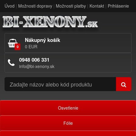
Úvod
|
Možnosti dopravy
|
Možnosti platby
|
Kontakt
|
Prihlásenie
Nákupný košík
0 EUR
0
0948 006 331
info@bi-xenony.sk
Osvetlenie
Fólie