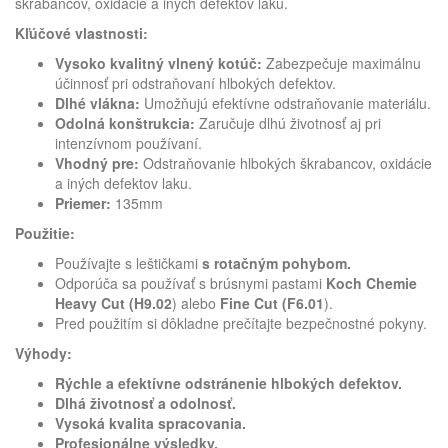
škrabancov, oxidácie a iných defektov laku.
Kľúčové vlastnosti:
Vysoko kvalitný vlnený kotúč:
Zabezpečuje maximálnu
účinnosť pri odstraňovaní hlbokých defektov.
Dlhé vlákna:
Umožňujú efektívne odstraňovanie materiálu.
Odolná konštrukcia:
Zaručuje dlhú životnosť aj pri
intenzívnom používaní.
Vhodný pre:
Odstraňovanie hlbokých škrabancov, oxidácie
a iných defektov laku.
Priemer:
135
mm
Použitie:
Používajte s leštičkami
s rotačným pohybom.
Odporúča sa používať s brúsnymi pastami
Koch Chemie
Heavy Cut (H9.02
) alebo
Fine Cut (F6.01
).
Pred použitím si dôkladne prečítajte bezpečnostné pokyny.
Výhody:
Rýchle a efektívne odstránenie hlbokých defektov.
Dlhá životnosť a odolnosť.
Vysoká kvalita spracovania.
Profesionálne výsledky.