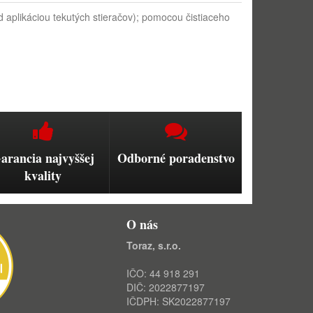
d aplikáciou tekutých stieračov); pomocou čistiaceho
arancia najvyššej
Odborné poradenstvo
kvality
O nás
Toraz, s.r.o.
IČO: 44 918 291
DIČ: 2022877197
IČDPH: SK2022877197