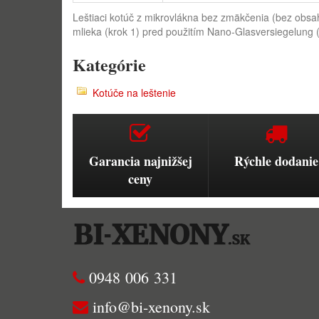
Leštiaci kotúč z mikrovlákna bez zmäkčenia (bez obsah
mlieka (krok 1) pred použitím Nano-Glasversiegelung (
Kategórie
Kotúče na leštenie
Garancia najnižšej
Rýchle dodanie
ceny
0948 006 331
info@bi-xenony.sk