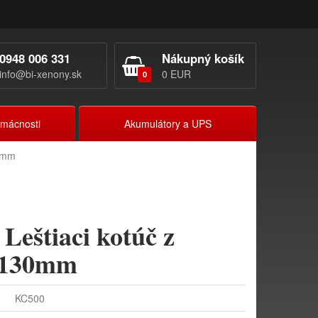
0948 006 331
Nákupný košík
info@bi-xenony.sk
0 EUR
0
omácnosti
Akumulátory a UPS
30mm
Leštiaci kotúč z
 130mm
KC500