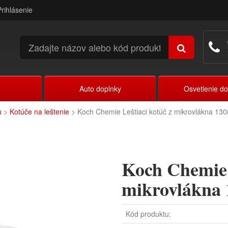
Prihlásenie
Auto doplnky
Osvetlenie d
u
>
Kotúče na leštenie
> Koch Chemie Leštiaci kotúč z mikrovlákna 1
Koch Chemie 
mikrovlákna
Kód produktu: