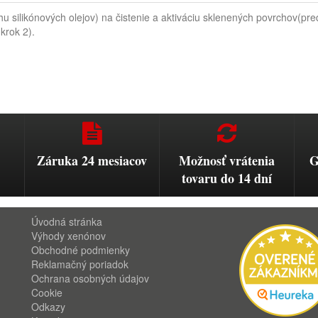
u silikónových olejov) na čistenie a aktiváciu sklenených povrchov(pre
krok 2).
Záruka 24 mesiacov
Možnosť vrátenia
G
tovaru do 14 dní
Úvodná stránka
Výhody xenónov
Obchodné podmienky
Reklamačný poriadok
Ochrana osobných údajov
Cookie
Odkazy