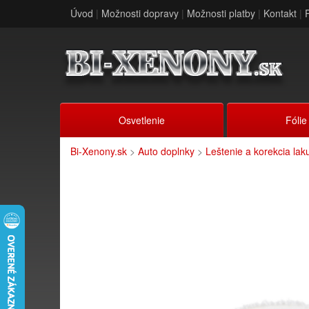
Úvod
|
Možnosti dopravy
|
Možnosti platby
|
Kontakt
|
Osvetlenie
Fólie
Bi-Xenony.sk
>
Auto doplnky
>
Leštenie a korekcia lak