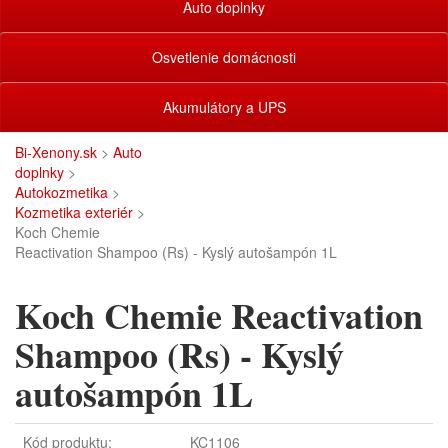
Auto doplnky
Osvetlenie domácnosti
Akumulátory a UPS
Bi-Xenony.sk
>
Auto
doplnky
>
Autokozmetika
>
Kozmetika exteriér
>
Koch Chemie
Reactivation Shampoo (Rs) - Kyslý autošampón 1L
Koch Chemie Reactivation
Shampoo (Rs) - Kyslý
autošampón 1L
Kód produktu:
KC1106