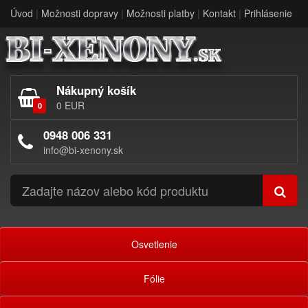
Úvod
|
Možnosti dopravy
|
Možnosti platby
|
Kontakt
|
Prihlásenie
Nákupný košík
0 EUR
0
0948 006 331
info@bi-xenony.sk
Osvetlenie
Fólie