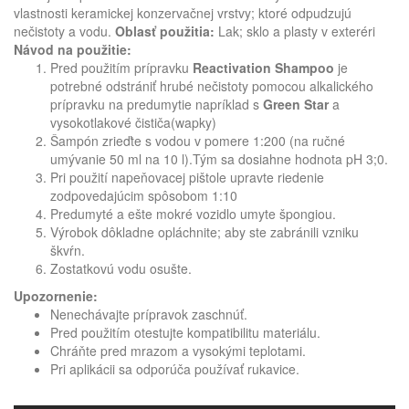
vlastnosti keramickej konzervačnej vrstvy; ktoré odpudzujú
nečistoty a vodu.
Oblasť použitia:
Lak; sklo a plasty v exteréri
Návod na použitie:
Pred použitím prípravku
Reactivation Shampoo
je
potrebné odstrániť hrubé nečistoty pomocou alkalického
prípravku na predumytie napríklad s
Green Star
a
vysokotlakové čističa(wapky)
Šampón zrieďte s vodou v pomere 1:200 (na ručné
umývanie 50 ml na 10 l).Tým sa dosiahne hodnota pH 3;0.
Pri použití napeňovacej pištole upravte riedenie
zodpovedajúcim spôsobom 1:10
Predumyté a ešte mokré vozidlo umyte špongiou.
Výrobok dôkladne opláchnite; aby ste zabránili vzniku
škvŕn.
Zostatkovú vodu osušte.
Upozornenie:
Nenechávajte prípravok zaschnúť.
Pred použitím otestujte kompatibilitu materiálu.
Chráňte pred mrazom a vysokými teplotami.
Pri aplikácii sa odporúča používať rukavice.