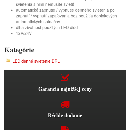
svietenia s nimi nemusíte svietiť
automatické zapnutie / vypnutie denného svietenia po
zapnutí / vypnutí zapaľovania bez použitia doplnkových
automatických spínačov
dlhá životnosť použitých LED diód
12V/24V
Kategórie
LED denné svietenie DRL
Garancia najnižšej ceny
Rýchle dodanie