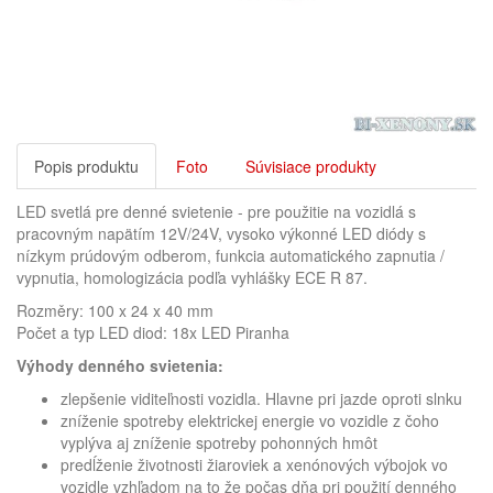
Popis produktu
Foto
Súvisiace produkty
LED svetlá pre denné svietenie - pre použitie na vozidlá s
pracovným napätím 12V/24V, vysoko výkonné LED diódy s
nízkym prúdovým odberom, funkcia automatického zapnutia /
vypnutia, homologizácia podľa vyhlášky ECE R 87.
Rozměry: 100 x 24 x 40 mm
Počet a typ LED diod: 18x LED Piranha
Výhody denného svietenia:
zlepšenie viditeľnosti vozidla. Hlavne pri jazde oproti slnku
zníženie spotreby elektrickej energie vo vozidle z čoho
vyplýva aj zníženie spotreby pohonných hmôt
predĺženie životnosti žiaroviek a xenónových výbojok vo
vozidle vzhľadom na to že počas dňa pri použití denného