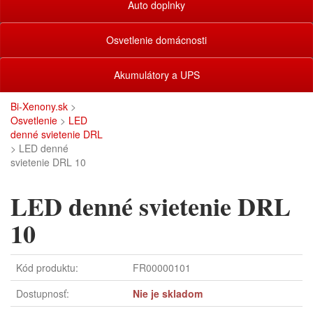
Auto doplnky
Osvetlenie domácnosti
Akumulátory a UPS
Bi-Xenony.sk
>
Osvetlenie
>
LED
denné svietenie DRL
> LED denné
svietenie DRL 10
LED denné svietenie DRL
10
Kód produktu:
FR00000101
Dostupnosť:
Nie je skladom