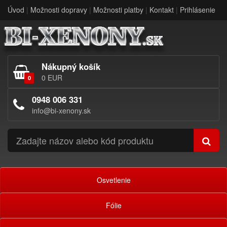
Úvod
|
Možnosti dopravy
|
Možnosti platby
|
Kontakt
|
Prihlásenie
Nákupný košík
0 EUR
0
0948 006 331
info@bi-xenony.sk
Osvetlenie
Fólie