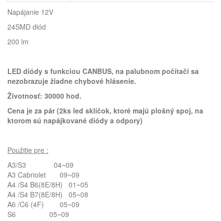
Napájanie 12V
24SMD diód
200 lm
LED diódy s funkciou CANBUS,
na palubnom počítači sa
nezobrazuje
žiadne chybové hlásenie.
Životnosť: 30000 hod.
Cena je za pár (2ks led sklíčok, ktoré majú plošný spoj, na
ktorom sú napájkované diódy a odpory)
Použitie pre :
A3/S3 04~09
A3 Cabriolet 09~09
A4 /S4 B6(8E/8H) 01~05
A4 /S4 B7(8E/8H) 05~08
A6 /C6 (4F) 05~09
S6 05~09