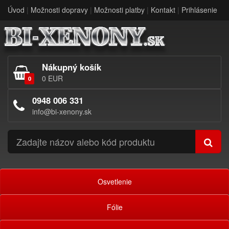
Úvod
|
Možnosti dopravy
|
Možnosti platby
|
Kontakt
|
Prihlásenie
Nákupný košík
0 EUR
0
0948 006 331
info@bi-xenony.sk
Osvetlenie
Fólie