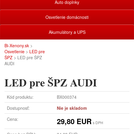
Auto doplnky
Osvetlenie domácnosti
Akumulátory a UPS
Bi-Xenony.sk
>
Osvetlenie
>
LED pre
ŠPZ
> LED pre ŠPZ
AUDI
LED pre ŠPZ AUDI
Kód produktu:
BX000374
Dostupnosť:
Nie je skladom
Cena:
29,80 EUR
s DPH