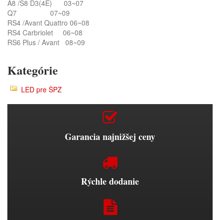
A8 /S8 D3(4E) 03~07
Q7 07~09
RS4 /Avant Quattro 06~08
RS4 Carbriolet 06~08
RS6 Plus / Avant 08~09
Kategórie
LED pre ŠPZ
Garancia najnižšej ceny
Rýchle dodanie