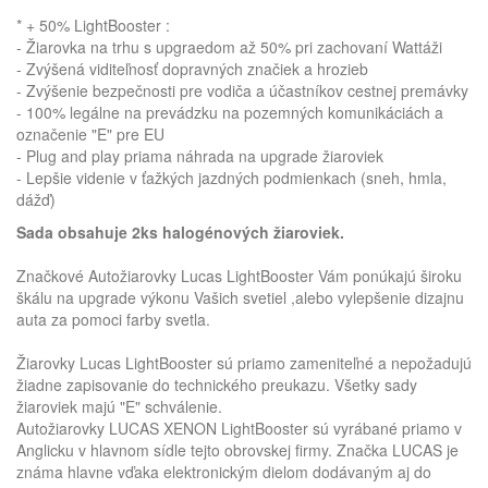
* + 50% LightBooster :
- Žiarovka na trhu s upgraedom až 50% pri zachovaní Wattáži
- Zvýšená viditeľnosť dopravných značiek a hrozieb
- Zvýšenie bezpečnosti pre vodiča a účastníkov cestnej premávky
- 100% legálne na prevádzku na pozemných komunikáciách a
označenie "E" pre EU
- Plug and play priama náhrada na upgrade žiaroviek
- Lepšie videnie v ťažkých jazdných podmienkach (sneh, hmla,
dážď)
Sada obsahuje 2ks halogénových žiaroviek.
Značkové Autožiarovky Lucas LightBooster Vám ponúkajú široku
škálu na upgrade výkonu Vašich svetiel ,alebo vylepšenie dizajnu
auta za pomoci farby svetla.
Žiarovky Lucas LightBooster sú priamo zameniteľné a nepožadujú
žiadne zapisovanie do technického preukazu. Všetky sady
žiaroviek majú "E" schválenie.
Autožiarovky LUCAS XENON LightBooster sú vyrábané priamo v
Anglicku v hlavnom sídle tejto obrovskej firmy. Značka LUCAS je
známa hlavne vďaka elektronickým dielom dodávaným aj do