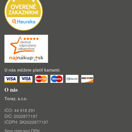
U nás môžete platiť kartami:
O nás
Toraz, s.r.o.
IČO: 44 918 291
DIČ: 2022877197
IČDPH: SK2022877197
Sme platcami DPH.