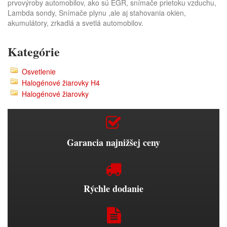
prvovýroby automobilov, ako sú EGR, snímače prietoku vzduchu,
Lambda sondy, Snímače plynu ,ale aj stahovania okien,
akumulátory, zrkadlá a svetlá automobilov.
Kategórie
Osvetlenie
Halogénové žiarovky H4
Halogénové žiarovky
Garancia najnižšej ceny
Rýchle dodanie