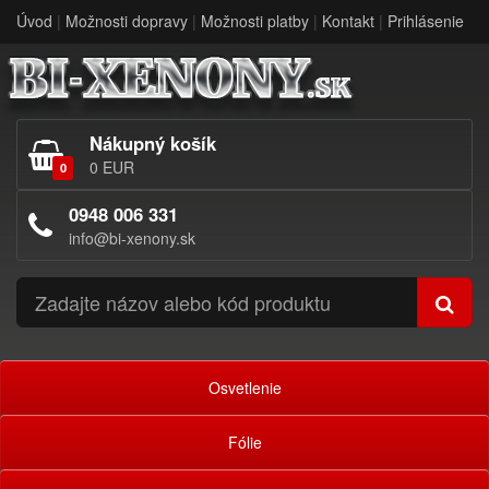
Úvod
|
Možnosti dopravy
|
Možnosti platby
|
Kontakt
|
Prihlásenie
Nákupný košík
0 EUR
0
0948 006 331
info@bi-xenony.sk
Osvetlenie
Fólie