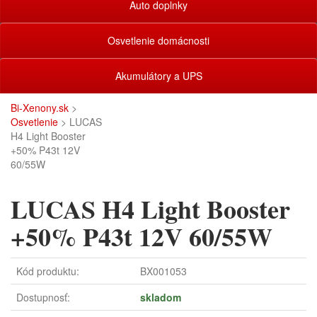
Auto doplnky
Osvetlenie domácnosti
Akumulátory a UPS
Bi-Xenony.sk
>
Osvetlenie
> LUCAS
H4 Light Booster
+50% P43t 12V
60/55W
LUCAS H4 Light Booster
+50% P43t 12V 60/55W
Kód produktu:
BX001053
Dostupnosť:
skladom