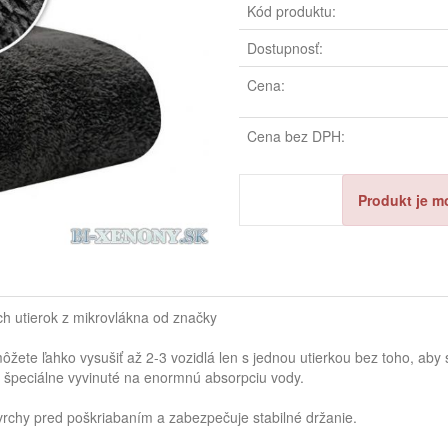
Kód produktu:
Dostupnosť:
Cena:
Cena bez DPH:
Produkt je m
ch utierok z mikrovlákna od značky
e ľahko vysušiť až 2-3 vozidlá len s jednou utierkou bez toho, aby s
i špeciálne vyvinuté na enormnú absorpciu vody.
vrchy pred poškriabaním a zabezpečuje stabilné držanie.