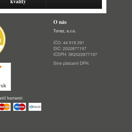
kvality
O nás
Toraz, s.r.o.
IČO: 44 918 291
DIČ: 2022877197
IČDPH: SK2022877197
Sme platcami DPH.
tiť kartami: