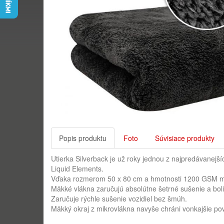
Popis produktu
Foto
Súvisiace produkty
Utierka Silverback je už roky jednou z najpredávanejší
Liquid Elements.
Vďaka rozmerom 50 x 80 cm a hmotnosti 1200 GSM môžet
Mäkké vlákna zaručujú absolútne šetrné sušenie a bol
Zaručuje rýchle sušenie vozidiel bez šmúh.
Mäkký okraj z mikrovlákna navyše chráni vonkajšie po