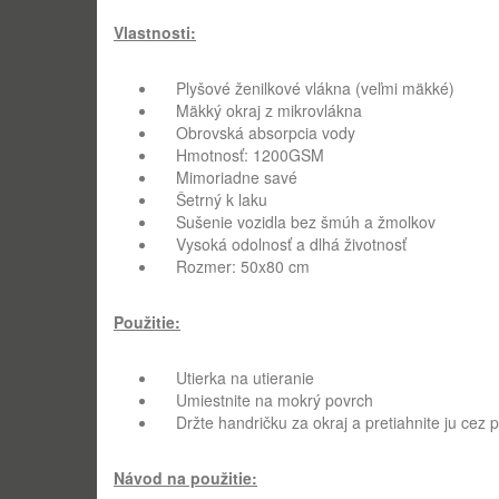
Vlastnosti:
Plyšové ženilkové vlákna (veľmi mäkké)
Mäkký okraj z mikrovlákna
Obrovská absorpcia vody
Hmotnosť: 1200GSM
Mimoriadne savé
Šetrný k laku
Sušenie vozidla bez šmúh a žmolkov
Vysoká odolnosť a dlhá životnosť
Rozmer: 50x80 cm
Použitie:
Utierka na utieranie
Umiestnite na mokrý povrch
Držte handričku za okraj a pretiahnite ju cez 
Návod na použitie: