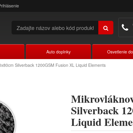
Prihlásenie
Auto doplnky
Osvetlenie d
50x80cm Silverback 1200GSM Fusion XL Liquid Elements
Mikrovlákno
Silverback 
Liquid Eleme