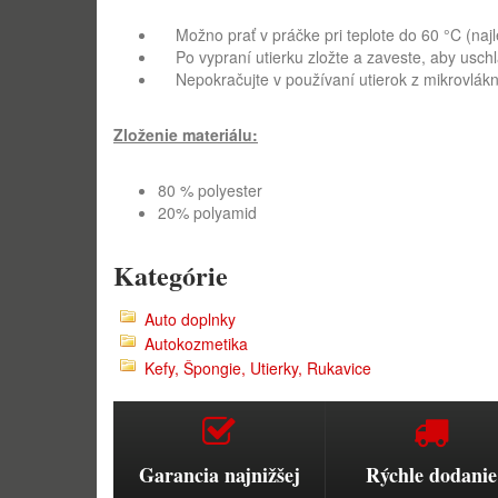
Možno prať v práčke pri teplote do 60 °C (najl
Po vypraní utierku zložte a zaveste, aby uschla
Nepokračujte v používaní utierok z mikrovlákna
Zloženie materiálu:
80 % polyester
20% polyamid
Kategórie
Auto doplnky
Autokozmetika
Kefy, Špongie, Utierky, Rukavice
Garancia najnižšej
Rýchle dodanie