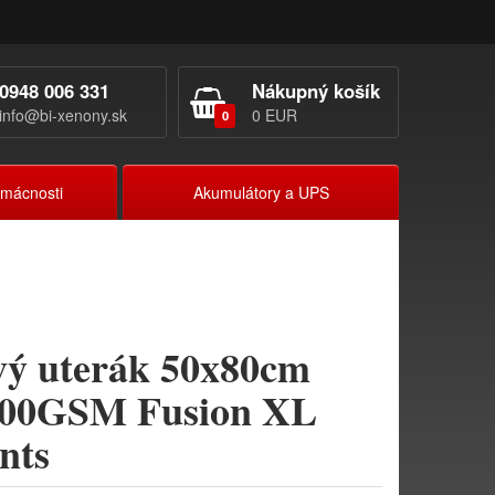
0948 006 331
Nákupný košík
info@bi-xenony.sk
0 EUR
0
omácnosti
Akumulátory a UPS
vý uterák 50x80cm
1200GSM Fusion XL
nts