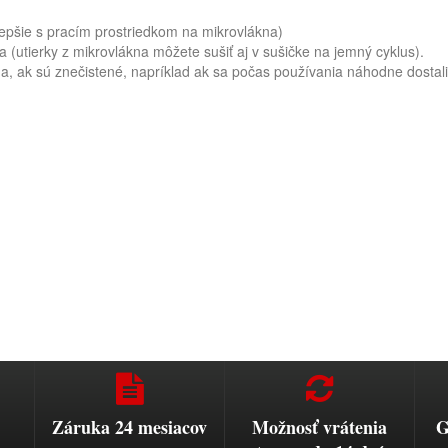
epšie s pracím prostriedkom na mikrovlákna)
 (utierky z mikrovlákna môžete sušiť aj v sušičke na jemný cyklus).
, ak sú znečistené, napríklad ak sa počas používania náhodne dostali
Záruka 24 mesiacov
Možnosť vrátenia
G