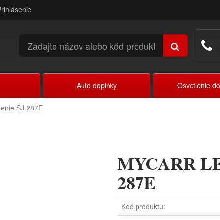
Prihlásenie
Auto doplnky
Osvetlenie d
enie SJ-287E
MYCARR LED 
287E
Kód produktu: