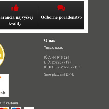
arancia najvyššej
Odborné poradenstvo
kvality
O nás
Toraz, s.r.o.
IČO: 44 918 291
DIČ: 2022877197
IČDPH: SK2022877197
Sme platcami DPH.
tiť kartami: