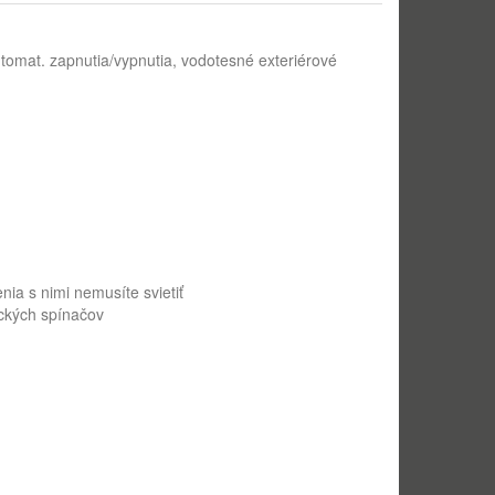
omat. zapnutia/vypnutia, vodotesné exteriérové
nia s nimi nemusíte svietiť
ických spínačov