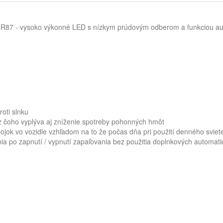
 R87 - vysoko výkonné LED s nízkym prúdovým odberom a funkciou aut
roti slnku
e z čoho vyplýva aj zníženie spotreby pohonných hmôt
ojok vo vozidle vzhľadom na to že počas dňa pri použití denného sviete
nia po zapnutí / vypnutí zapaľovania bez použitia doplnkových automat