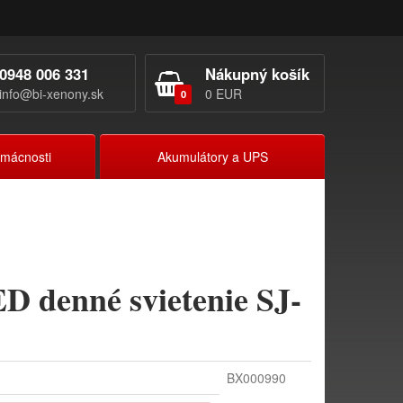
0948 006 331
Nákupný košík
info@bi-xenony.sk
0 EUR
0
omácnosti
Akumulátory a UPS
denné svietenie SJ-
BX000990