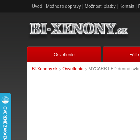
Úvod
|
Možnosti dopravy
|
Možnosti platby
|
Kontakt
|
Osvetlenie
Fólie
Bi-Xenony.sk
>
Osvetlenie
> MYCARR LED denné sviet