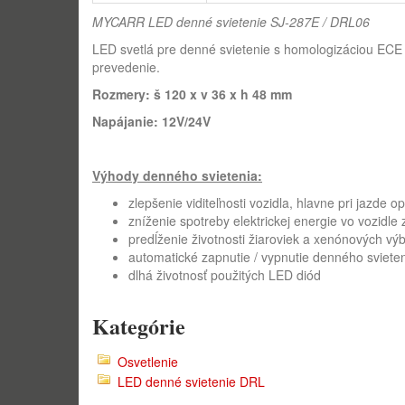
MYCARR LED denné svietenie SJ-287E / DRL06
LED svetlá pre denné svietenie s homologizáciou ECE
prevedenie.
Rozmery: š 120 x v 36 x h 48 mm
Napájanie: 12V/24V
Výhody denného svietenia:
zlepšenie viditeľnosti vozidla, hlavne pri jazde op
zníženie spotreby elektrickej energie vo vozidl
predĺženie životnosti žiaroviek a xenónových výb
automatické zapnutie / vypnutie denného sviete
dlhá životnosť použitých LED diód
Kategórie
Osvetlenie
LED denné svietenie DRL