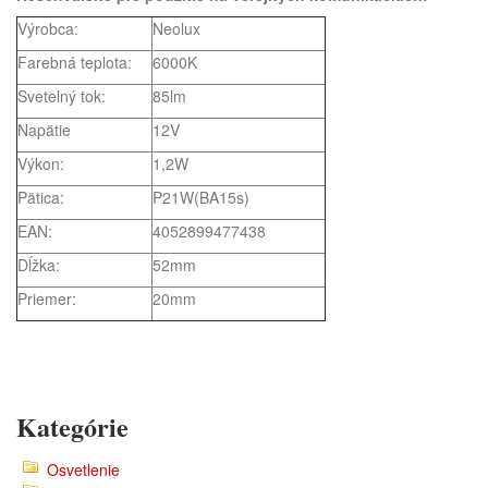
Výrobca:
Neolux
Farebná teplota:
6000K
Svetelný tok:
85lm
Napätie
12V
Výkon:
1,2W
Pätica:
P21W(BA15s)
EAN:
4052899477438
Dĺžka:
52mm
Priemer:
20mm
Kategórie
Osvetlenie