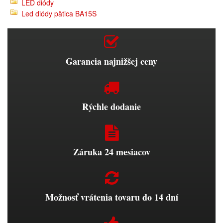
LED diódy
Led diódy pätica BA15S
Garancia najnižšej ceny
Rýchle dodanie
Záruka 24 mesiacov
Možnosť vrátenia tovaru do 14 dní