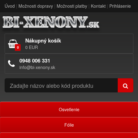
Úvod
|
Možnosti dopravy
|
Možnosti platby
|
Kontakt
|
Prihlásenie
Nákupný košík
0 EUR
0
0948 006 331
info@bi-xenony.sk
Osvetlenie
Fólie