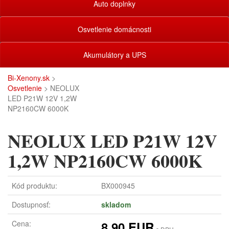
Auto doplnky
Osvetlenie domácnosti
Akumulátory a UPS
Bi-Xenony.sk
>
Osvetlenie
> NEOLUX
LED P21W 12V 1,2W
NP2160CW 6000K
NEOLUX LED P21W 12V
1,2W NP2160CW 6000K
Kód produktu:
BX000945
Dostupnosť:
skladom
Cena:
8,90 EUR