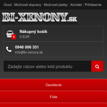
Úvod
|
Možnosti dopravy
|
Možnosti platby
|
Kontakt
|
Prihlásenie
Nákupný košík
0 EUR
0
0948 006 331
info@bi-xenony.sk
Osvetlenie
Fólie