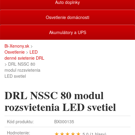
Auto doplnky
Osvetlenie domácnosti
Akumulátory a UPS
Bi-Xenony.sk
>
Osvetlenie
>
LED
denné svietenie DRL
> DRL NSSC 80
modul rozsvietenia
LED svetiel
DRL NSSC 80 modul
rozsvietenia LED svetiel
Kód produktu:
BX000135
Hodnotenie:
★★★★★
★★★★★
5.0 (1 hlasy)