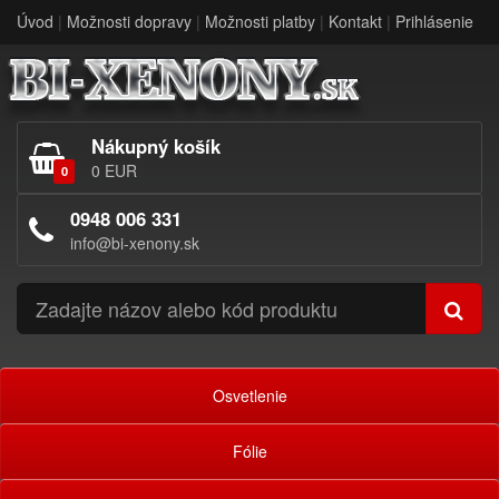
Úvod
|
Možnosti dopravy
|
Možnosti platby
|
Kontakt
|
Prihlásenie
Nákupný košík
0 EUR
0
0948 006 331
info@bi-xenony.sk
Osvetlenie
Fólie