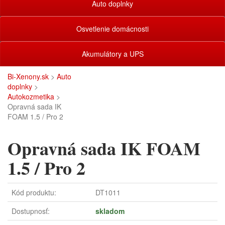
Auto doplnky
Osvetlenie domácnosti
Akumulátory a UPS
Bi-Xenony.sk
>
Auto
doplnky
>
Autokozmetika
>
Opravná sada IK
FOAM 1.5 / Pro 2
Opravná sada IK FOAM
1.5 / Pro 2
Kód produktu:
DT1011
Dostupnosť:
skladom