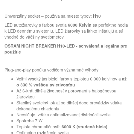
Univerzálny socket – používa sa miesto typov:
H10
LED autožiarovky s farbou svetla
6000 Kelvin
sa perfektne hodia
k LED dennému svieteniu. LED žiarovky sa ľahko inštalujú a sú
vhodné do väčšiny svetlometov.
OSRAM NIGHT BREAKER H10-LED - schválená a legálna pre
použitie
Plug-and-play ponúka vodičom významné výhody:
Veľmi vysoký jas bielej farby s teplotou 6 000 kelvinov a
až
o 330 % vyššou svietivosťou
Až 6-krát dlhšia životnosť v porovnaní s halogénovou
žiarovkou
Stabilný svetelný tok aj po dlhšej dobe prevádzky vďaka
dokonalému chladeniu
Neoslňuje, vďaka optimalizovanej distribúcii svetla
Spotreba 7 W
Teplota chromatičnosti:
6000 K (studená biela)
Optimálne rozloženie svetla