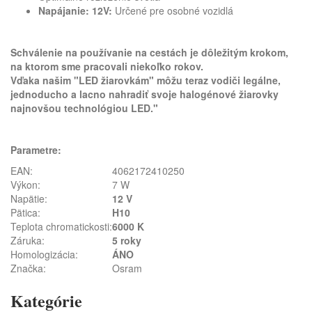
Napájanie: 12V:
Určené pre osobné vozidlá
Schválenie na používanie na cestách je dôležitým krokom,
na ktorom sme pracovali niekoľko rokov.
Vďaka našim "LED žiarovkám" môžu teraz vodiči legálne,
jednoducho a lacno nahradiť svoje halogénové žiarovky
najnovšou technológiou LED."
Parametre:
EAN:
4062172410250
Výkon:
7 W
Napätie:
12 V
Pätica:
H10
Teplota chromatickosti:
6000 K
Záruka:
5 roky
Homologizácia:
ÁNO
Značka:
Osram
Kategórie