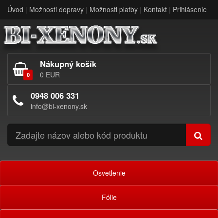
Úvod
|
Možnosti dopravy
|
Možnosti platby
|
Kontakt
|
Prihlásenie
Nákupný košík
0 EUR
0
0948 006 331
info@bi-xenony.sk
Osvetlenie
Fólie