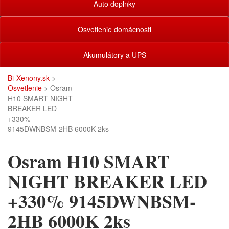
Auto doplnky
Osvetlenie domácnosti
Akumulátory a UPS
Bi-Xenony.sk
>
Osvetlenie
> Osram
H10 SMART NIGHT
BREAKER LED
+330%
9145DWNBSM-2HB 6000K 2ks
Osram H10 SMART
NIGHT BREAKER LED
+330% 9145DWNBSM-
2HB 6000K 2ks