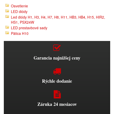
Osvetlenie
LED diódy
Led diódy H1, H3, H4, H7, H8, H11, HB3, HB4, H15, HIR2,
HS1, PSX24W
LED prestavbové sady
Pätica H10
Garancia najnižšej ceny
Rýchle dodanie
Záruka 24 mesiacov