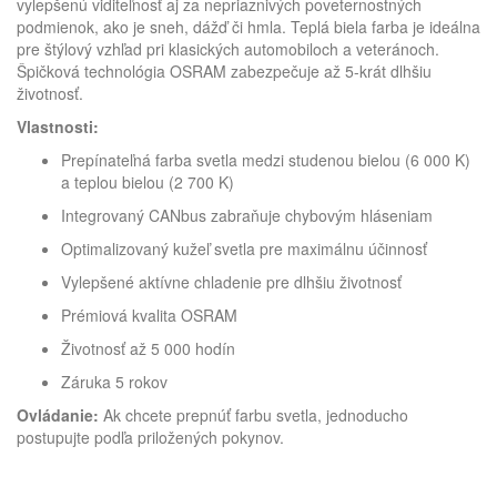
vylepšenú viditeľnosť aj za nepriaznivých poveternostných
podmienok, ako je sneh, dážď či hmla. Teplá biela farba je ideálna
pre štýlový vzhľad pri klasických automobiloch a veteránoch.
Špičková technológia OSRAM zabezpečuje až 5-krát dlhšiu
životnosť.
Vlastnosti:
Prepínateľná farba svetla medzi studenou bielou (6 000 K)
a teplou bielou (2 700 K)
Integrovaný CANbus zabraňuje chybovým hláseniam
Optimalizovaný kužeľ svetla pre maximálnu účinnosť
Vylepšené aktívne chladenie pre dlhšiu životnosť
Prémiová kvalita OSRAM
Životnosť až 5 000 hodín
Záruka 5 rokov
Ovládanie:
Ak chcete prepnúť farbu svetla, jednoducho
postupujte podľa priložených pokynov.