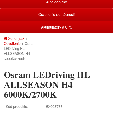
Auto doplnky
Osvetlenie domácnosti
Akumulátory a UPS
Bi-Xenony.sk
>
Osvetlenie
> Osram
LEDriving HL
ALLSEASON H4
6000K/2700K
Osram LEDriving HL
ALLSEASON H4
6000K/2700K
Kód produktu:
BX003763