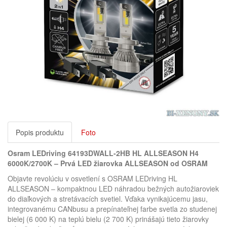
Popis produktu
Foto
Osram LEDriving 64193DWALL-2HB HL ALLSEASON H4
6000K/2700K – Prvá LED žiarovka ALLSEASON od OSRAM
Objavte revolúciu v osvetlení s OSRAM LEDriving HL
ALLSEASON – kompaktnou LED náhradou bežných autožiaroviek
do diaľkových a stretávacích svetiel. Vďaka vynikajúcemu jasu,
integrovanému CANbusu a prepínateľnej farbe svetla zo studenej
bielej (6 000 K) na teplú bielu (2 700 K) prinášajú tieto žiarovky