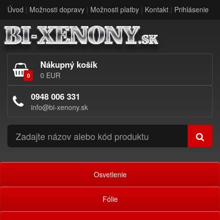
Úvod
|
Možnosti dopravy
|
Možnosti platby
|
Kontakt
|
Prihlásenie
Nákupný košík
0 EUR
0
0948 006 331
info@bi-xenony.sk
Osvetlenie
Fólie