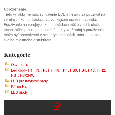
Upozornenie:
Tieto výrobky nemajú schválenie ECE a nesmú sa používať na
verejných komunikáciách vo vonkajšom osvetlení vozidla.
Používanie na verejných komunikáciách môže viesť k strate
technického preukazu a poistného krytia. Predaj a používanie
môže byť obmedzené v niektorých krajinách, informujte sa u
svojho miestneho distribútora.
Kategórie
Osvetlenie
Led diódy H1, H3, H4, H7, H8, H11, HB3, HB4, H15, HIR2,
HS1, PSX24W
LED prestavbové sady
Pätica H4
LED diódy