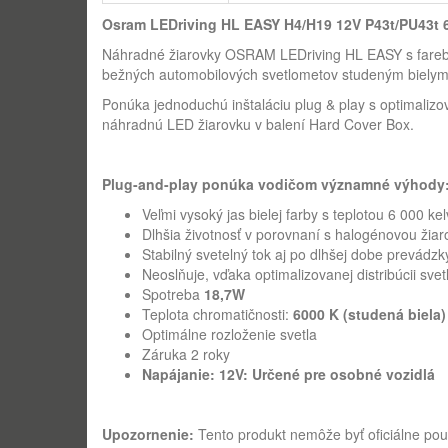
Osram LEDriving HL EASY H4/H19 12V P43t/PU43t
Náhradné žiarovky OSRAM LEDriving HL EASY s farebn
bežných automobilových svetlometov studeným bielym 
Ponúka jednoduchú inštaláciu plug & play s optimalizo
náhradnú LED žiarovku v balení Hard Cover Box.
Plug-and-play ponúka vodičom významné výhody
Veľmi vysoký jas bielej farby s teplotou 6 000 ke
Dlhšia životnosť v porovnaní s halogénovou žia
Stabilný svetelný tok aj po dlhšej dobe prevád
Neoslňuje, vďaka optimalizovanej distribúcii svet
Spotreba
18,7W
Teplota chromatičnosti:
6000 K (studená biela)
Optimálne rozloženie svetla
Záruka 2 roky
Napájanie: 12V: Určené pre osobné vozidlá
Upozornenie:
Tento produkt nemôže byť oficiálne pou