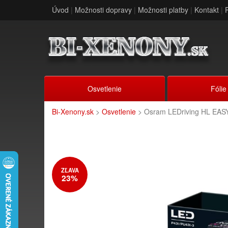
Úvod
|
Možnosti dopravy
|
Možnosti platby
|
Kontakt
|
Osvetlenie
Fólie
Bi-Xenony.sk
>
Osvetlenie
> Osram LEDriving HL EAS
ZĽAVA
23%