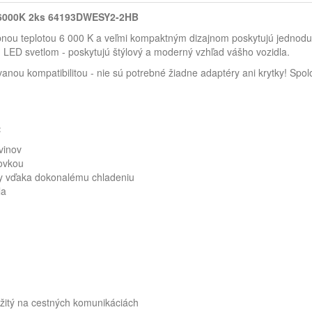
 6000K 2ks 64193DWESY2-2HB
ou teplotou 6 000 K a veľmi kompaktným dizajnom poskytujú jednoduc
LED svetlom - poskytujú štýlový a moderný vzhľad vášho vozidla.
vanou kompatibilitou - nie sú potrebné žiadne adaptéry ani krytky! Sp
:
lvinov
rovkou
zky vďaka dokonalému chladeniu
la
žitý na cestných komunikáciách