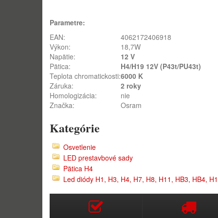
Parametre:
EAN:
4062172406918
Výkon:
18,7W
Napätie:
12 V
Pätica:
H4/H19 12V (P43t/PU43t)
Teplota chromatickosti:
6000 K
Záruka:
2 roky
Homologizácia:
nie
Značka:
Osram
Kategórie
Osvetlenie
LED prestavbové sady
Pätica H4
Led diódy H1, H3, H4, H7, H8, H11, HB3, HB4, 