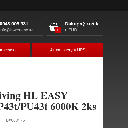
0948 006 331
Nákupný košík
info@bi-xenony.sk
0 EUR
0
omácnosti
Akumulátory a UPS
iving HL EASY
P43t/PU43t 6000K 2ks
BX003175