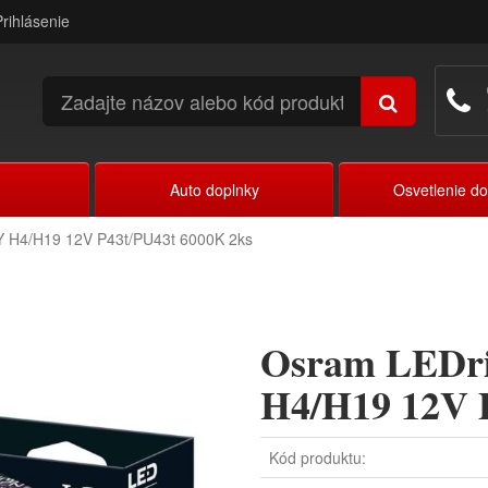
Prihlásenie
Auto doplnky
Osvetlenie d
Y H4/H19 12V P43t/PU43t 6000K 2ks
Osram LEDr
H4/H19 12V 
Kód produktu: