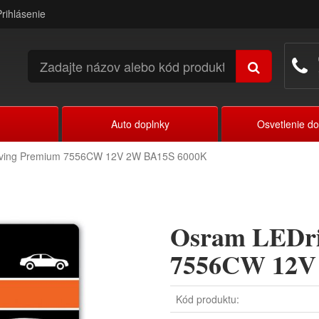
Prihlásenie
Auto doplnky
Osvetlenie d
ving Premium 7556CW 12V 2W BA15S 6000K
Osram LEDri
7556CW 12V
Kód produktu: