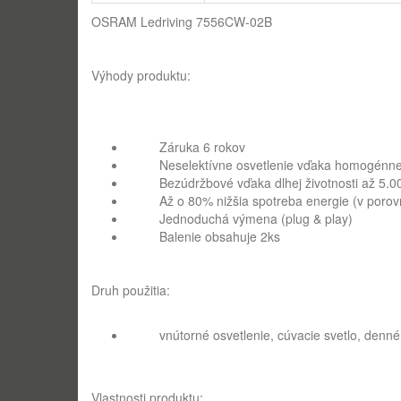
OSRAM Ledriving 7556CW-02B
Výhody produktu:
Záruka 6 rokov
Neselektívne osvetlenie vďaka homogénne
Bezúdržbové vďaka dlhej životnosti až 5.0
Až o 80% nižšia spotreba energie (v porovna
Jednoduchá výmena (plug & play)
Balenie obsahuje 2ks
Druh použitia:
vnútorné osvetlenie, cúvacie svetlo
, denné
Vlastnosti produktu: