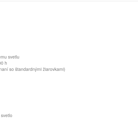
mu svetlu
00 h
ní so štandardnými žiarovkami)
 svetlo