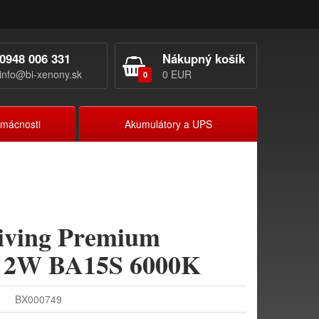
0948 006 331
Nákupný košík
info@bi-xenony.sk
0 EUR
0
omácnosti
Akumulátory a UPS
ving Premium
 2W BA15S 6000K
BX000749