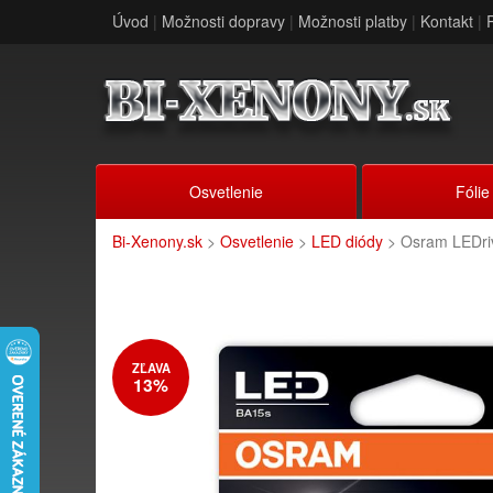
Úvod
|
Možnosti dopravy
|
Možnosti platby
|
Kontakt
|
Osvetlenie
Fólie
Bi-Xenony.sk
>
Osvetlenie
>
LED diódy
> Osram LEDri
ZĽAVA
13%