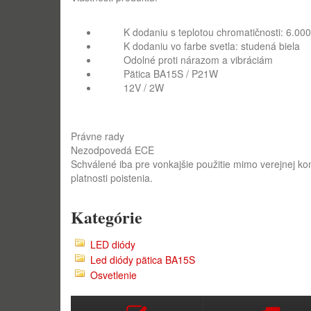
K dodaniu s teplotou chromatičnosti: 6.000
K dodaniu vo farbe svetla: studená biela
Odolné proti nárazom a vibráciám
Pätica
BA15S / P21W
12V / 2W
Právne rady
Nezodpovedá ECE
Schválené iba pre vonkajšie použitie mimo verejnej k
platnosti poistenia.
Kategórie
LED diódy
Led diódy pätica BA15S
Osvetlenie