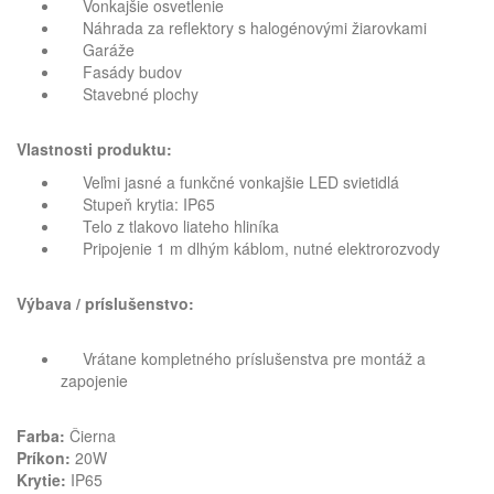
Vonkajšie osvetlenie
Náhrada za reflektory s halogénovými žiarovkami
Garáže
Fasády budov
Stavebné plochy
Vlastnosti produktu:
Veľmi jasné a funkčné vonkajšie LED svietidlá
Stupeň krytia: IP65
Telo z tlakovo liateho hliníka
Pripojenie 1 m dlhým káblom, nutné elektrorozvody
Výbava / príslušenstvo:
Vrátane kompletného príslušenstva pre montáž a
zapojenie
Farba:
Čierna
Príkon:
20W
Krytie:
IP65