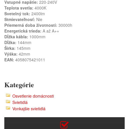
Vstupné napätie:
220-240V
Teplota svetla:
4000K
Svetelný tok:
2400lm
Stmievateľnosť:
Nie
Priemerná doba životnosti:
30000h
Energetická trieda:
A až A++
Dĺžka kábla:
1000mm
Dĺžka:
144mm
Šírka:
145mm
Výška:
42mm
EAN:
4058075421011
Kategórie
Osvetlenie domácnosti
Svietidlá
Vonkajšie svietidlá