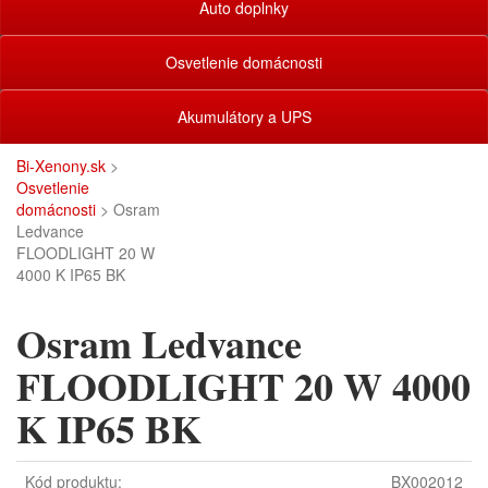
Auto doplnky
Osvetlenie domácnosti
Akumulátory a UPS
Bi-Xenony.sk
>
Osvetlenie
domácnosti
> Osram
Ledvance
FLOODLIGHT 20 W
4000 K IP65 BK
Osram Ledvance
FLOODLIGHT 20 W 4000
K IP65 BK
Kód produktu:
BX002012