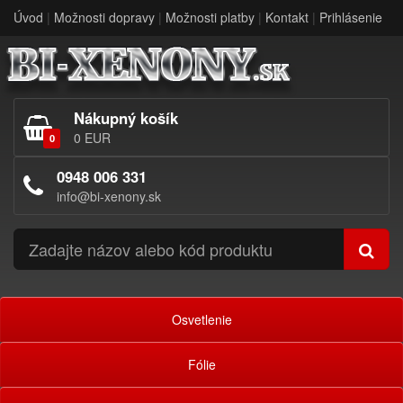
Úvod
|
Možnosti dopravy
|
Možnosti platby
|
Kontakt
|
Prihlásenie
Nákupný košík
0 EUR
0
0948 006 331
info@bi-xenony.sk
Osvetlenie
Fólie