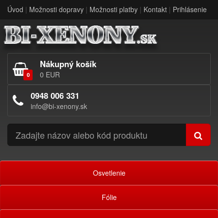
Úvod
|
Možnosti dopravy
|
Možnosti platby
|
Kontakt
|
Prihlásenie
Nákupný košík
0 EUR
0
0948 006 331
info@bi-xenony.sk
Osvetlenie
Fólie