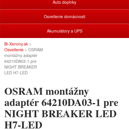
Auto doplnky
Osvetlenie domácnosti
Akumulátory a UPS
Bi-Xenony.sk
>
Osvetlenie
> OSRAM
montážny adaptér
64210DA03-1 pre
NIGHT BREAKER
LED H7-LED
OSRAM montážny
adaptér 64210DA03-1 pre
NIGHT BREAKER LED
H7-LED