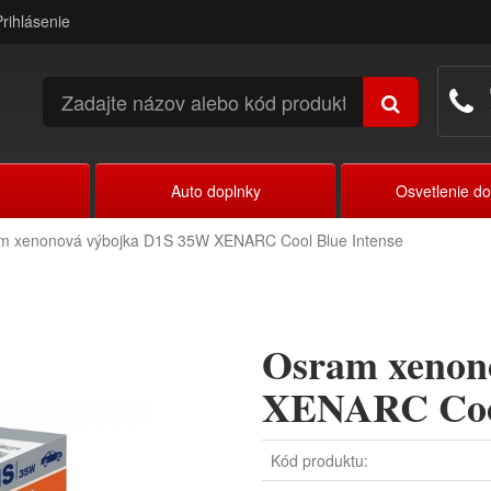
Prihlásenie
Auto doplnky
Osvetlenie d
m xenonová výbojka D1S 35W XENARC Cool Blue Intense
Osram xenon
XENARC Cool
Kód produktu: