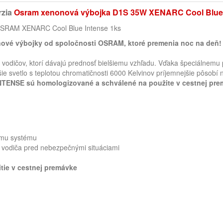
rzia
Osram xenonová výbojka D1S 35W XENARC Cool Blue 
SRAM
XENARC Cool Blue Intense 1ks
nové výbojky od spoločnosti OSRAM, ktoré premenia noc na deň!
 vodičov, ktorí dávajú prednosť bielšiemu vzhľadu. Vďaka špeciálnemu
šie svetlo s teplotou chromatičnosti 6000 Kelvinov príjemnejšie pôsobí 
ENSE sú homologizované a schválené na použite v cestnej pre
emu systému
ť vodiča pred nebezpečnými situáciami
tie v cestnej premávke