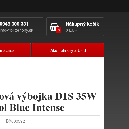
0948 006 331
Nákupný košík
info@bi-xenony.sk
0 EUR
0
omácnosti
Akumulátory a UPS
ová výbojka D1S 35W
 Blue Intense
BX000592