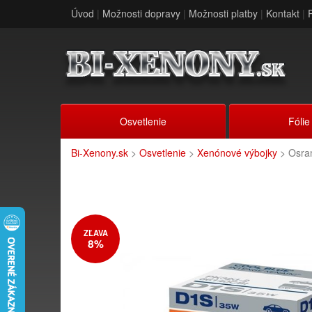
Úvod
|
Možnosti dopravy
|
Možnosti platby
|
Kontakt
|
Osvetlenie
Fólie
Bi-Xenony.sk
>
Osvetlenie
>
Xenónové výbojky
> Osra
ZĽAVA
8%