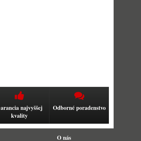
arancia najvyššej
Odborné poradenstvo
kvality
O nás