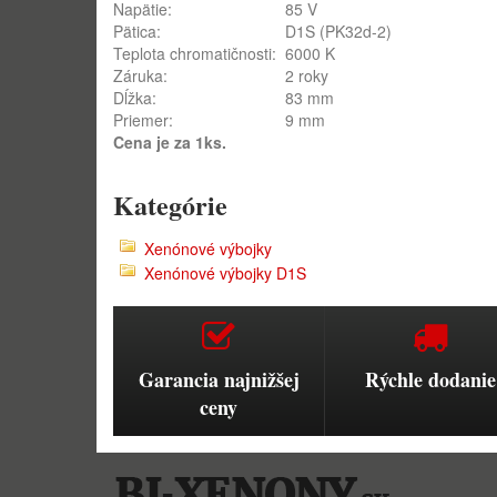
Napätie:
85 V
Pätica:
D1S (PK32d-2)
Teplota chromatičnosti:
6000 K
Záruka:
2 roky
Dĺžka:
83 mm
Priemer:
9 mm
Cena je za 1ks.
Kategórie
Xenónové výbojky
Xenónové výbojky D1S
Garancia najnižšej
Rýchle dodanie
ceny