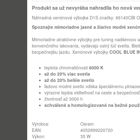
Produkt sa už nevyrába nahradila ho nová ve
Náhradná xenónová výbojka D1S značky:
66140CBI
O
Spoznajte mimoriadne jasné a žiarivo modré xenó
Mimoriadne atraktívne výbojky pre tuning nadšencov a
konvenčného lakovania, vydávajú ostrý lúč svetla. Biel
bezpečnejšiu jazdu. Xenónové výbojky
COOL BLUE INT
teplota chromatičnosti
6000 K
až do 20% viac svetla
až do 20% belšie svetlo
ľadovo modré svetlo vďaka špeciálnemu plniac
výrazne lepšia viditeľnosť na ceste a bezpečnos
životnosť až 3000 h
schválené a
homologizované
na bežné použi
Výrobca:
Osram
EAN:
4052899220720
Výkon:
35 W