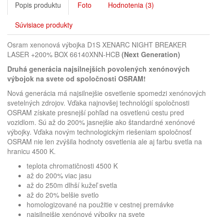
Popis produktu
Foto
Hodnotenia (3)
Súvisiace produkty
Osram xenonová výbojka D1S XENARC NIGHT BREAKER
LASER +200% BOX 66140XNN-HCB
(Next Generation)
Druhá generácia najsilnejších povolených xenónových
výbojok na svete od spoločnosti OSRAM!
Nová generácia má najsilnejšie osvetlenie spomedzi xenónových
svetelných zdrojov. Vďaka najnovšej technológií spoločnosti
OSRAM získate presnejší pohľad na osvetlenú cestu pred
vozidlom. Sú až do 200% jasnejšie ako štandardné xenónové
výbojky. Vďaka novým technologickým riešeniam spoločnosť
OSRAM nie len zvýšila hodnoty osvetlenia ale aj farbu svetla na
hranicu 4500 K.
teplota chromatičnosti 4500 K
až do 200% viac jasu
až do 250m dlhší kužeľ svetla
až do 20% belšie svetlo
homologizované na použitie v cestnej premávke
najsilnejšie xenónové výbojky na svete