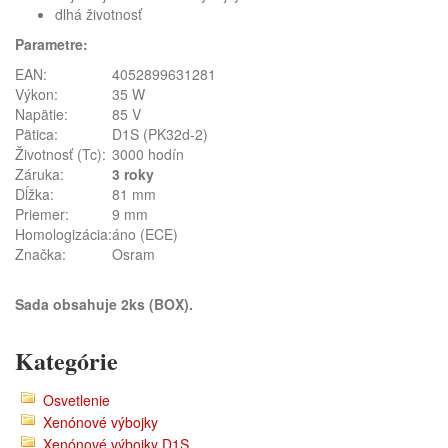
dlhá životnosť
Parametre:
EAN:
4052899631281
Výkon:
35 W
Napätie:
85 V
Pätica:
D1S (PK32d-2)
Životnosť (Tc):
3000 hodín
Záruka:
3 roky
Dĺžka:
81 mm
Priemer:
9 mm
Homologizácia:
áno (ECE)
Značka:
Osram
Sada obsahuje 2ks (BOX).
Kategórie
Osvetlenie
Xenónové výbojky
Xenónové výbojky D1S