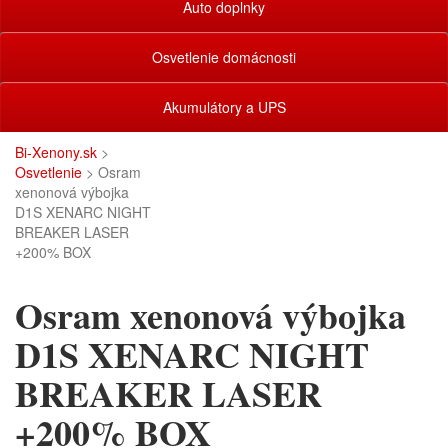
Auto doplnky
Osvetlenie domácnosti
Akumulátory a UPS
Bi-Xenony.sk
>
Osvetlenie
> Osram
xenonová výbojka
D1S XENARC NIGHT
BREAKER LASER
+200% BOX
Osram xenonová výbojka
D1S XENARC NIGHT
BREAKER LASER
+200% BOX