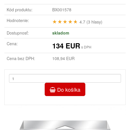
Kód produktu:
BX001578
Hodnotenie:
★★★★★
★★★★★
4.7 (3 hlasy)
Dostupnosť:
skladom
Cena:
134 EUR
s DPH
Cena bez DPH:
108,94 EUR
Do košíka