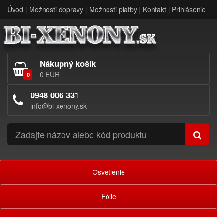
Úvod
|
Možnosti dopravy
|
Možnosti platby
|
Kontakt
|
Prihlásenie
Nákupný košík
0 EUR
0
0948 006 331
info@bi-xenony.sk
Osvetlenie
Fólie