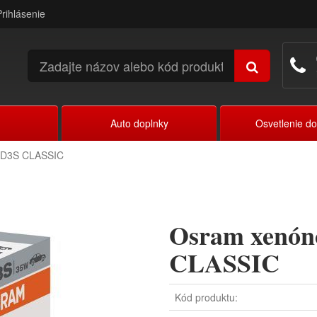
Prihlásenie
Auto doplnky
Osvetlenie d
 D3S CLASSIC
Osram xenón
CLASSIC
Kód produktu: