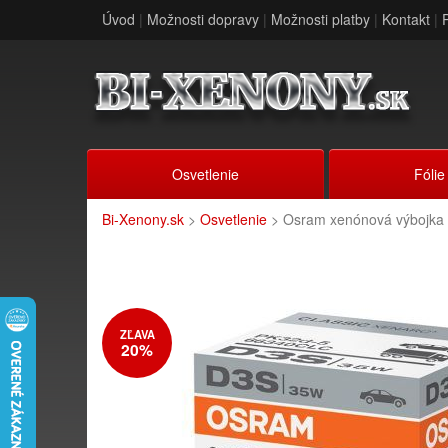
Úvod
|
Možnosti dopravy
|
Možnosti platby
|
Kontakt
|
Osvetlenie
Fólie
Bi-Xenony.sk
>
Osvetlenie
> Osram xenónová výbojka
ZĽAVA
20%