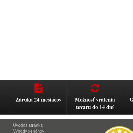
Záruka 24 mesiacov
Možnosť vrátenia
G
tovaru do 14 dní
Úvodná stránka
Výhody xenónov