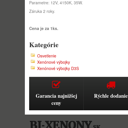
Parametre: 12V, 4150K, 35W.
Záruka 2 roky.
Cena je za 1ks.
Kategórie
Osvetlenie
Xenónové výbojky
Xenónové výbojky D3S
Garancia najnižšej
Rýchle dodanie
ceny