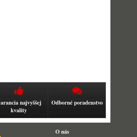
arancia najvyššej
Odborné poradenstvo
kvality
O nás