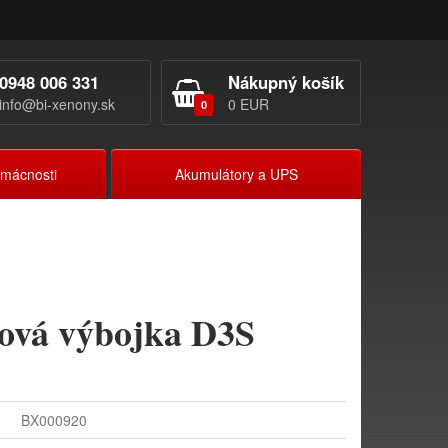
0948 006 331
Nákupný košík
info@bi-xenony.sk
0 EUR
0
omácnosti
Akumulátory a UPS
ová výbojka D3S
BX000920