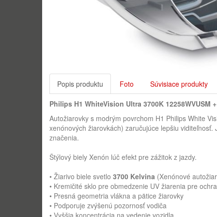
Popis produktu
Foto
Súvisiace produkty
Philips H1 WhiteVision Ultra 3700K 12258WVUSM
+
Autožiarovky s modrým povrchom H1 Philips White Visi
xenónových žiarovkách) zaručujúce lepšiu viditeľnosť
značenia.
Štýlový biely Xenón lúč efekt pre zážitok z jazdy.
• Žiarivo biele svetlo
3700 Kelvina
(Xenónové autožiar
• Kremičité sklo pre obmedzenie UV žiarenia pre och
• Presná geometria vlákna a pätice žiarovky
• Podporuje zvýšenú pozornosť vodiča
• Vyššia koncentrácia na vedenie vozidla