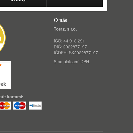
O nás
Toraz, s.r.o.
IČO: 44 918 291
DIČ: 2022877197
IČDPH: SK2022877197
Sme platcami DPH.
tiť kartami: