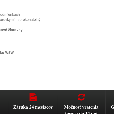
 podmienkach
iarovkymi neprekonateľný
nové žiarovky
 ks W5W
Záruka 24 mesiacov
Možnosť vrátenia
G
tovaru do 14 dní