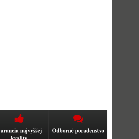
arancia najvyššej
Odborné poradenstvo
kvality