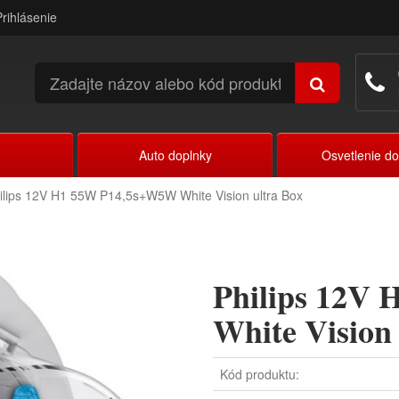
Prihlásenie
Auto doplnky
Osvetlenie d
ilips 12V H1 55W P14,5s+W5W White Vision ultra Box
Philips 12V
White Vision
Kód produktu: