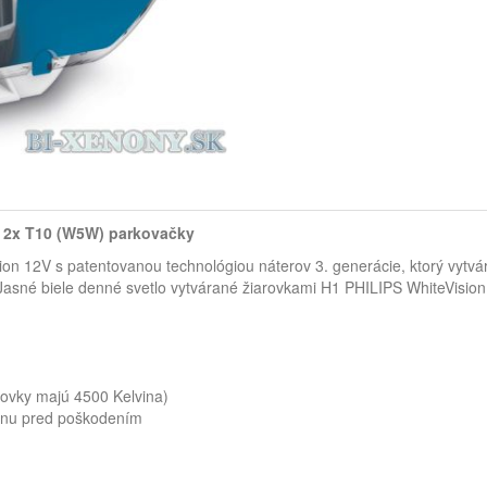
 2x T10 (W5W) parkovačky
on 12V s patentovanou technológiou náterov 3. generácie, ktorý vytvá
. Jasné biele denné svetlo vytvárané žiarovkami H1 PHILIPS WhiteVisi
ovky majú 4500 Kelvina)
ranu pred poškodením