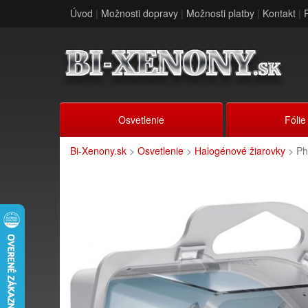
Úvod
|
Možnosti dopravy
|
Možnosti platby
|
Kontakt
|
Osvetlenie
Fólie
Bi-Xenony.sk
>
Osvetlenie
>
Halogénové žiarovky
> Ph