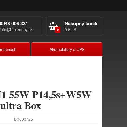
0948 006 331
Nákupný košík
info@bi-xenony.sk
0 EUR
0
omácnosti
Akumulátory a UPS
 H1 55W P14,5s+W5W
 ultra Box
BX000725