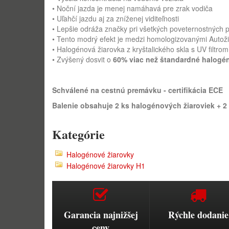
• Noční jazda je menej namáhavá pre zrak vodiča
• Uľahčí jazdu aj za zníženej viditeľnosti
• Lepšie odráža značky pri všetkých poveternostných
• Tento modrý efekt je medzi homologizovanými Autož
• Halogénová žiarovka z kryštalického skla s UV filtrom
• Zvýšený dosvit o
60% viac než štandardné halogé
Schválené na cestnú premávku - certifikácia ECE
Balenie obsahuje 2 ks halogénových žiaroviek
+ 2
Kategórie
Halogénové žiarovky
Halogénové žiarovky H1
Garancia najnižšej
Rýchle dodanie
ceny