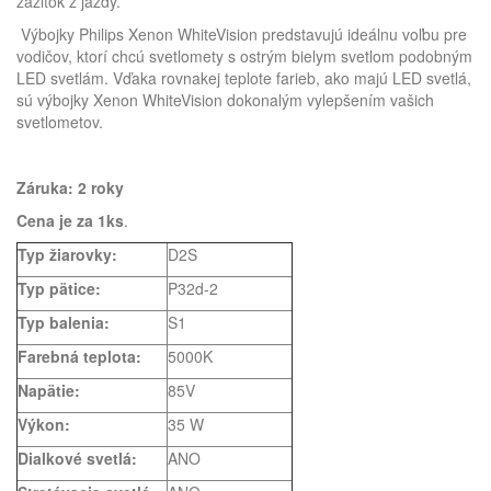
zážitok z jazdy.
Výbojky Philips Xenon WhiteVision predstavujú ideálnu voľbu pre
vodičov, ktorí chcú svetlomety s ostrým bielym svetlom podobným
LED svetlám. Vďaka rovnakej teplote farieb, ako majú LED svetlá,
sú výbojky Xenon WhiteVision dokonalým vylepšením vašich
svetlometov.
Záruka: 2 roky
Cena je za 1ks
.
Typ žiarovky:
D2S
Typ pätice:
P32d-2
Typ balenia:
S1
Farebná teplota:
5000K
Napätie:
85V
Výkon:
35 W
Dialkové svetlá:
ANO