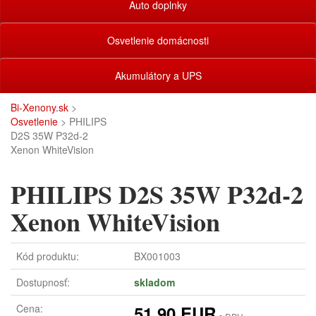
Auto doplnky
Osvetlenie domácnosti
Akumulátory a UPS
Bi-Xenony.sk
>
Osvetlenie
> PHILIPS
D2S 35W P32d-2
Xenon WhiteVision
PHILIPS D2S 35W P32d-2
Xenon WhiteVision
Kód produktu:
BX001003
Dostupnosť:
skladom
Cena:
51,90 EUR