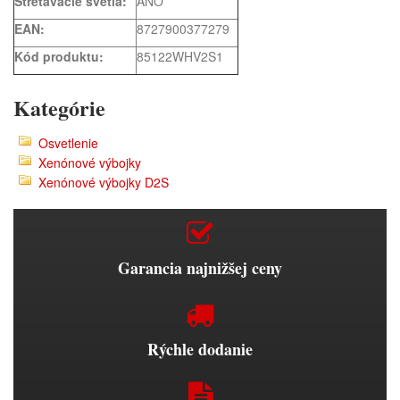
Stretávacie svetlá:
ANO
EAN:
8727900377279
Kód produktu:
85122WHV2S1
Kategórie
Osvetlenie
Xenónové výbojky
Xenónové výbojky D2S
Garancia najnižšej ceny
Rýchle dodanie