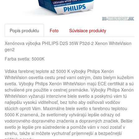
Popis produktu
Foto
Súvisiace produkty
Xenónova výbojka PHILIPS D2S 35W P32d-2 Xenon WhiteVision
gen2
Farba svetla: 5000K
Vďaka farebnej teplote až 5000 K výbojky Philips Xenón
WhiteVision osvetlia cestu pred vami ostrým, čisto bielym kužeľom
svetla. Výbojky Philips Xenón WhiteVision majú ECE certifikát a sú
schválené pre použitie v cestnej premácke. Výbojky Philips Xenón
WhiteVision vyžarujú intenzívne biele svetlo a poskytnú vám tú
najlepšiu vysokú viditeľnosť, bez toho aby oslňovali vodičov
idúcich oproti Vám. Maximálne biele svetlo s farebnou teplotou
5000 K znamená, že svetlomety vytvárajú lepšie odrazy od
vodorovného dopravného značenia a dopravných značiek. Belšie
svetlo je lepšie pre sústredenie a pomôže vám v noci zostať v
strehu, takže si môžete vychutnať príjemnejší a bezpečnejší