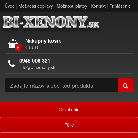
Úvod
|
Možnosti dopravy
|
Možnosti platby
|
Kontakt
|
Prihlásenie
Nákupný košík
0 EUR
0
0948 006 331
info@bi-xenony.sk
Osvetlenie
Fólie