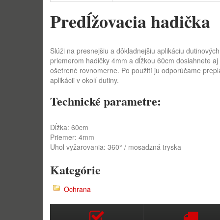
Predĺžovacia hadička
Slúži na presnejšiu a dôkladnejšiu aplikáciu dutinový
priemerom hadičky 4mm a dĺžkou 60cm dosiahnete aj n
ošetrené rovnomerne. Po použití ju odporúčame preplá
aplikácii v okolí dutiny.
Technické parametre:
Dĺžka: 60cm
Priemer: 4mm
Uhol vyžarovania: 360° / mosadzná tryska
Kategórie
Ochrana