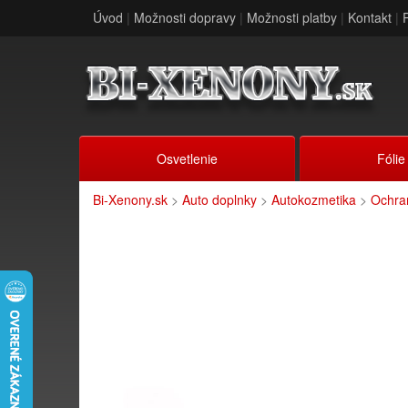
Úvod
|
Možnosti dopravy
|
Možnosti platby
|
Kontakt
|
Osvetlenie
Fólie
Bi-Xenony.sk
>
Auto doplnky
>
Autokozmetika
>
Ochra