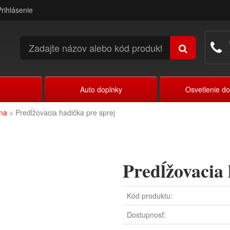
Prihlásenie
Auto doplnky
Osvetlenie d
na
> Predĺžovacia hadička pre sprej
Predĺžovacia 
Kód produktu:
Dostupnosť: