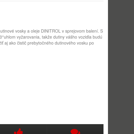
 dutinové vosky a oleje DINITROL v sprejovom balení. S
0°uhlom vyžarovania, takže dutiny vášho vozidla budú
ť aj ako čistič prebytočného dutinového vosku po