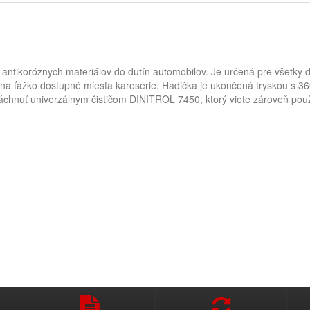
ch antikoróznych materiálov do dutín automobilov. Je určená pre všetky
a ťažko dostupné miesta karosérie. Hadička je ukončená tryskou s 36
chnuť univerzálnym čističom DINITROL 7450, ktorý viete zároveň použi