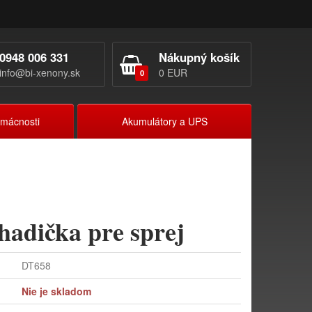
0948 006 331
Nákupný košík
info@bi-xenony.sk
0 EUR
0
omácnosti
Akumulátory a UPS
hadička pre sprej
DT658
Nie je skladom