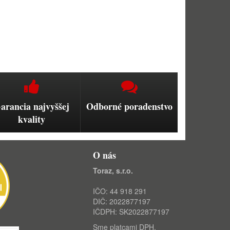
arancia najvyššej
Odborné poradenstvo
kvality
O nás
Toraz, s.r.o.
IČO: 44 918 291
DIČ: 2022877197
IČDPH: SK2022877197
Sme platcami DPH.