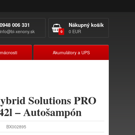
0948 006 331
Nákupný košík
info@bi-xenony.sk
0 EUR
0
omácnosti
Akumulátory a UPS
ybrid Solutions PRO
42l – Autošampón
BX002895