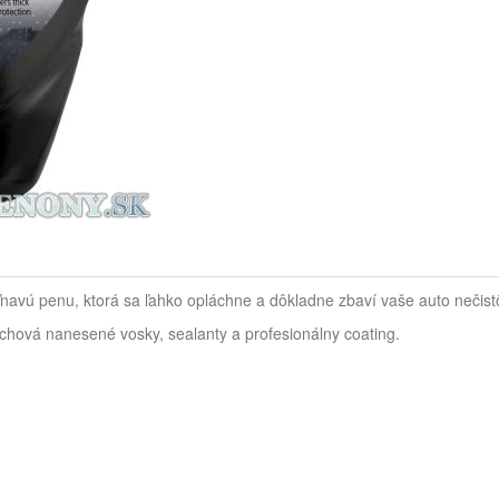
avú penu, ktorá sa ľahko opláchne a dôkladne zbaví vaše auto nečistô
chová nanesené vosky, sealanty a profesionálny coating.