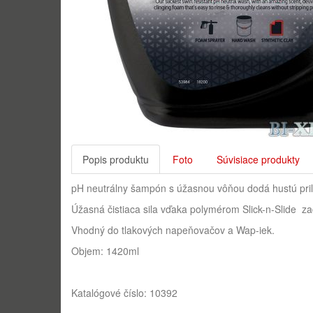
Popis produktu
Foto
Súvisiace produkty
pH neutrálny šampón s úžasnou vôňou dodá hustú priľn
Úžasná čistiaca sila vďaka polymérom Slick-n-Slide za
Vhodný do tlakových napeňovačov a Wap-iek.
Objem: 1420ml
Katalógové číslo:
10392