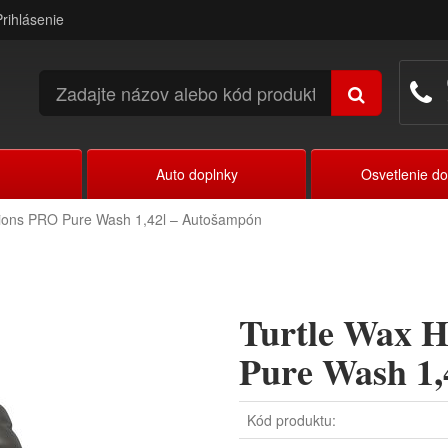
Prihlásenie
Auto doplnky
Osvetlenie d
tions PRO Pure Wash 1,42l – Autošampón
Turtle Wax H
Pure Wash 1,
Kód produktu: