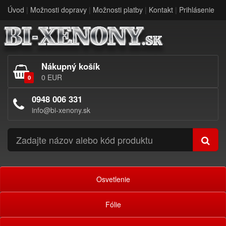
Úvod
|
Možnosti dopravy
|
Možnosti platby
|
Kontakt
|
Prihlásenie
Nákupný košík
0 EUR
0
0948 006 331
info@bi-xenony.sk
Osvetlenie
Fólie