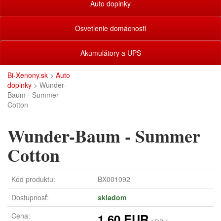
Auto doplnky
Osvetlenie domácnosti
Akumulátory a UPS
Bi-Xenony.sk
>
Auto
doplnky
> Wunder-
Baum - Summer
Cotton
Wunder-Baum - Summer
Cotton
Kód produktu:
BX001092
Dostupnosť:
skladom
Cena:
1,60 EUR