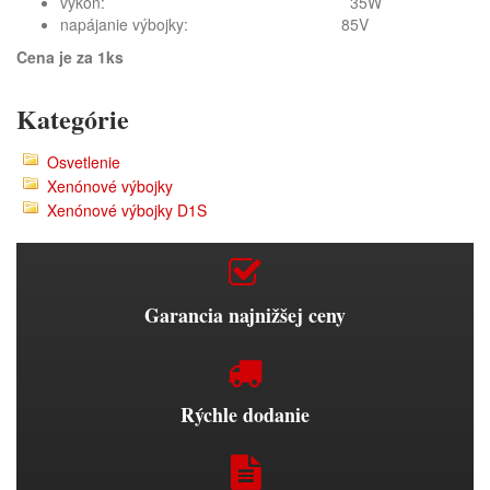
výkon: 35W
napájanie výbojky: 85V
Cena je za 1ks
Kategórie
Osvetlenie
Xenónové výbojky
Xenónové výbojky D1S
Garancia najnižšej ceny
Rýchle dodanie