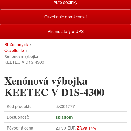
Auto doplnky
Osvetlenie domácnosti
Akumulátory a UPS
Bi-Xenony.sk
>
Osvetlenie
>
Xenónová výbojka
KEETEC V D1S-4300
Xenónová výbojka
KEETEC V D1S-4300
Kód produktu:
BX001777
Dostupnosť:
skladom
Pôvodná cena:
29,90 EUR
Zľava 14%