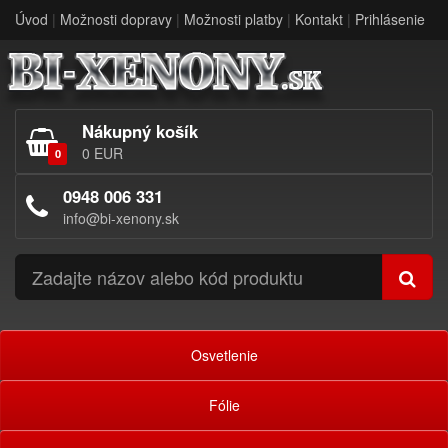
Úvod
|
Možnosti dopravy
|
Možnosti platby
|
Kontakt
|
Prihlásenie
Nákupný košík
0 EUR
0
0948 006 331
info@bi-xenony.sk
Osvetlenie
Fólie