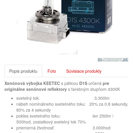
Popis produktu
Foto
Súvisiace produkty
Xenónová výbojka
KEETEC
s päticou
D1S
určená
pre
originálne xenónové reflektory
s farebným stupňom 4300K
svetelný tok: 3.300lm
nábeh nominálneho svetelného toku: 20% za 0,8 sekundy,
80% za 4 sekundy
pokles svetelného toku: len 250lm /
500hod, zostatkový svetelný tok 70%
priemerná životnosť: 3.000hod