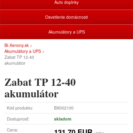
Auto doplnky
Osvetlenie domácnosti
Akumulátory a UPS
Bi-Xenony.sk
>
Akumulátory a UPS
>
Zabat TP 12-40
akumulátor
Zabat TP 12-40
akumulátor
Kód produktu:
BX002100
Dostupnosť:
skladom
Cena:
131,70 EUR