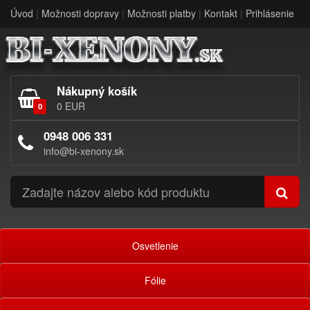
Úvod
|
Možnosti dopravy
|
Možnosti platby
|
Kontakt
|
Prihlásenie
Nákupný košík
0 EUR
0
0948 006 331
info@bi-xenony.sk
Osvetlenie
Fólie