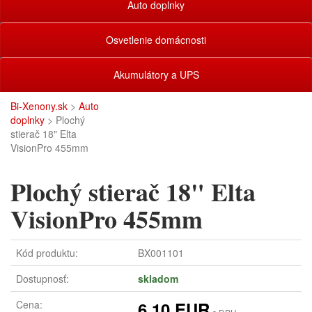
Auto doplnky
Osvetlenie domácnosti
Akumulátory a UPS
Bi-Xenony.sk
>
Auto
doplnky
> Plochý
stierač 18" Elta
VisionPro 455mm
Plochý stierač 18" Elta
VisionPro 455mm
Kód produktu:
BX001101
Dostupnosť:
skladom
Cena:
6,10 EUR