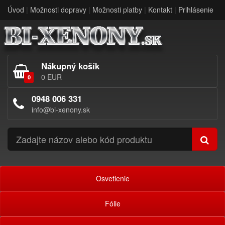
Úvod
|
Možnosti dopravy
|
Možnosti platby
|
Kontakt
|
Prihlásenie
Nákupný košík
0 EUR
0
0948 006 331
info@bi-xenony.sk
Osvetlenie
Fólie