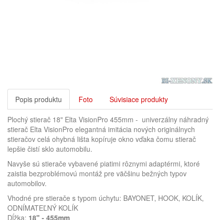
Popis produktu
Foto
Súvisiace produkty
Plochý stierač 18" Elta VisionPro 455mm - univerzálny náhradný
stierač Elta VisionPro elegantná imitácia nových originálnych
stieračov celá ohybná lišta kopíruje okno vďaka čomu stierač
lepšie čistí sklo automobilu.
Navyše sú stierače vybavené piatimi rôznymi adaptérmi, ktoré
zaistia bezproblémovú montáž pre väčšinu bežných typov
automobilov.
Vhodné pre stierače s typom úchytu: BAYONET, HOOK, KOLÍK,
ODNÍMATEĽNÝ KOLÍK
Dĺžka:
18" - 455mm