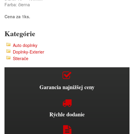
Farba: čierna
Cena za 1ks.
Kategórie
Auto doplnky
Doplnky-Exterier
Stierače
Garancia najnižšej ceny
Rýchle dodanie